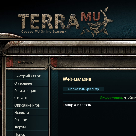
Сервер MU Online Season 4
MuOnline
Быстрый старт
Web-магазин
О сервере
+ показать фильтр
Регистрация
Информация:
чтобы н
Скачать
Товар #1909396
Описание игры
Новости
Разное
Форум
Поиск