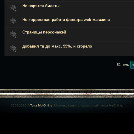
Не варятся билеты
Не корректная работа фильтра web магазина
Страницы персонажей
добавил тц до макс, 99%, и сгорело
52 темы
2009-2026 ©
Terra MU Online
. Многопользовательская онлайн игра MuOnline.