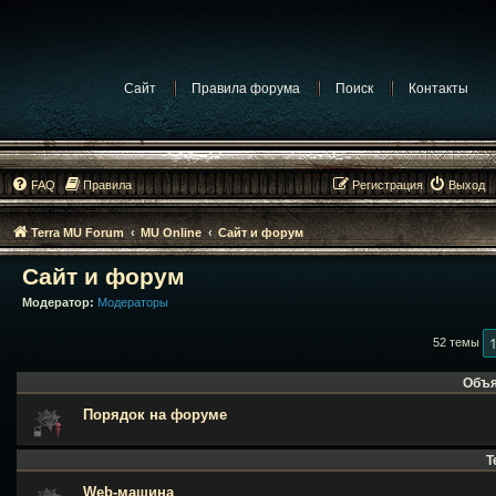
Сайт
Правила форума
Поиск
Контакты
FAQ
Правила
Регистрация
Выход
Terra MU Forum
MU Online
Сайт и форум
Сайт и форум
Модератор:
Модераторы
52 темы
Объя
Порядок на форуме
Т
Web-машина