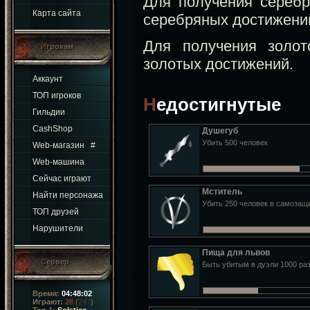
Для получения сереб
Карта сайта
серебряных достижени
Для получения золо
Игрокам
золотых достижений.
Аккаунт
ТОП игроков
Недостигнутые
Гильдии
CashShop
Душегуб
Убить 500 человек
Web-магазин
#
Web-машина
Сейчас играют
Мститель
Найти персонажа
Убить 250 человек в самозащ
ТОП друзей
Нарушители
Пища для львов
Сервер
Быть убитым в дуэли 1000 ра
Время:
04:48:02
Играют:
28
(
247
)