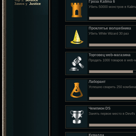
Top 1:
Solstice
Гроза Kalima 6
Замок у
Justice
Убить 50000 монстров в Kalim
Проклятье волшебника
Убить White Wizard 30 раз
Торговец web-магазина
Продать 1000 товаров в web-
Лаборант
Успешно сварить 250 комбин
Чемпион DS
Занять первое место в Devil's
Кувалда