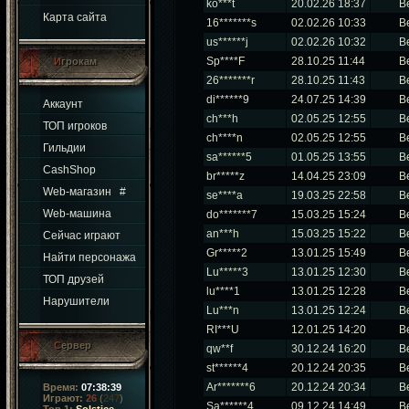
ko***t
20.02.26 18:37
В
Карта сайта
16*******s
02.02.26 10:33
В
us******j
02.02.26 10:32
В
Sp****F
28.10.25 11:44
В
Игрокам
26*******r
28.10.25 11:43
В
di******9
24.07.25 14:39
В
Аккаунт
ch***h
02.05.25 12:55
В
ТОП игроков
ch****n
02.05.25 12:55
В
Гильдии
sa******5
01.05.25 13:55
В
CashShop
br*****z
14.04.25 23:09
В
Web-магазин
#
se****a
19.03.25 22:58
В
Web-машина
do*******7
15.03.25 15:24
В
an***h
15.03.25 15:22
В
Сейчас играют
Gr*****2
13.01.25 15:49
В
Найти персонажа
Lu*****3
13.01.25 12:30
В
ТОП друзей
lu****1
13.01.25 12:28
В
Нарушители
Lu***n
13.01.25 12:24
В
RI***U
12.01.25 14:20
В
Сервер
qw**f
30.12.24 16:20
В
st******4
20.12.24 20:35
В
Ar*******6
20.12.24 20:34
В
Время:
07:38:40
Играют:
26
(
247
)
Sa******4
09.12.24 14:49
В