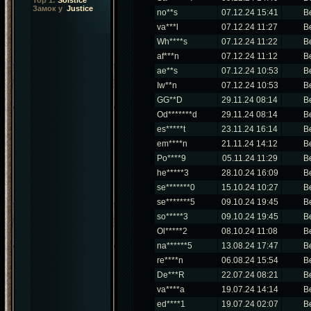
Top 1:
Solstice
Замок у
Justice
no**s
07.12.24 15:41
В
va***l
07.12.24 11:27
В
Wh****s
07.12.24 11:22
В
af***n
07.12.24 11:12
В
ae**s
07.12.24 10:53
В
Iw**n
07.12.24 10:53
В
GG**D
29.11.24 08:14
В
Od*******d
29.11.24 08:14
В
es*****t
23.11.24 16:14
В
em****n
21.11.24 14:12
В
Po****9
05.11.24 11:29
В
he*****3
28.10.24 16:09
В
se*******0
15.10.24 10:27
В
se*******5
09.10.24 19:45
В
so*****3
09.10.24 19:45
В
Ol*****2
08.10.24 11:08
В
na******5
13.08.24 17:47
В
re****n
06.08.24 15:54
В
De***R
22.07.24 08:21
В
va****a
19.07.24 14:14
В
ed****1
19.07.24 02:07
В