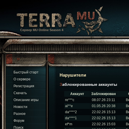
Сервер MU Online Season 4
MuOnline
Быстрый старт
Нарушители
О сервере
Заблокированные аккаунты
Регистрация
Скачать
Аккаунт
Заблокирован
Описание игры
re***c
08.07.26 23:11
В
al**e
01.05.26 20:38
В
Новости
da****2
22.02.26 15:13
В
Разное
da****1
22.02.26 15:13
В
Форум
ef*m
22.02.26 15:03
В
Поиск