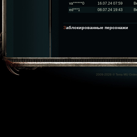
va******0
16.07.24 07:59
В
ed***1
08.07.24 19:43
В
Заблокированные персонажи
2009-2026 ©
Terra MU Onlin