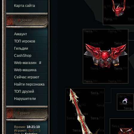
Карта сайта
Игрокам
Аккаунт
ТОП игроков
Гильдии
CashShop
Web-магазин
#
Web-машина
Сейчас играют
Найти персонажа
ТОП друзей
Нарушители
Сервер
Время:
18:21:10
Играют:
31
(
247
)