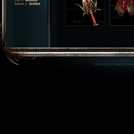
Top 1:
Solstice
Замок у
Justice
2009-2026 ©
Terra MU Onlin