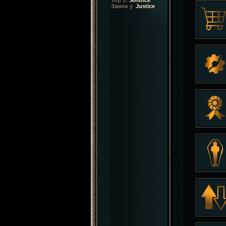
Top 1:
Solstice
Замок у
Justice