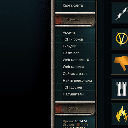
Карта сайта
Игрокам
Аккаунт
ТОП игроков
Гильдии
CashShop
Web-магазин
#
Web-машина
Сейчас играют
Найти персонажа
ТОП друзей
Нарушители
Сервер
Время:
18:24:52
Играют:
35
(
247
)