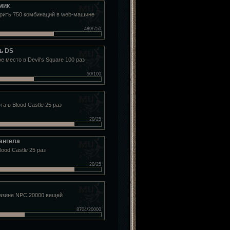
мик
рить 750 комбинаций в web-машине
489/750
ь DS
е место в Devil's Square 100 раз
50/100
та в Blood Castle 25 раз
20/25
ангела
ood Castle 25 раз
20/25
газине NPC 20000 вещей
8704/20000