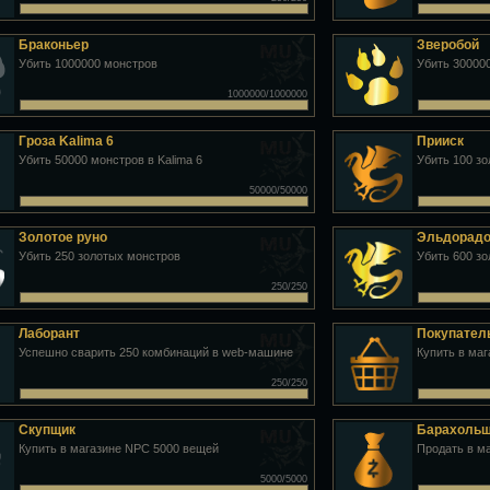
Браконьер
Зверобой
Убить 1000000 монстров
Убить 30000
1000000/1000000
Гроза Kalima 6
Прииск
Убить 50000 монстров в Kalima 6
Убить 100 з
50000/50000
Золотое руно
Эльдорад
Убить 250 золотых монстров
Убить 600 з
250/250
Лаборант
Покупател
Успешно сварить 250 комбинаций в web-машине
Купить в ма
250/250
Скупщик
Барахоль
Купить в магазине NPC 5000 вещей
Продать в м
5000/5000