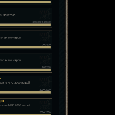
00 монстров
3000000/3000000
олотых монстров
100/100
о
олотых монстров
600/600
ь
газине NPC 2000 вещей
2000/2000
щик
агазин NPC 2000 вещей
2000/2000