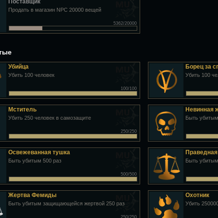
Поставщик
Продать в магазин NPC 20000 вещей
5362/20000
утые
Убийца
Борец за 
Убить 100 человек
Убить 100 ч
100/100
Мститель
Невинная 
Убить 250 человек в самозащите
Быть убитым
250/250
Освежеванная тушка
Праведная
Быть убитым 500 раз
Быть убитым
500/500
Жертва Фемиды
Охотник
Быть убитым защищающейся жертвой 250 раз
Убить 25000
250/250