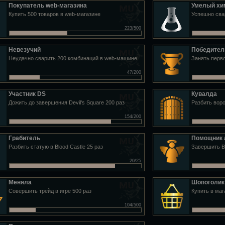
Покупатель web-магазина
Умелый хи
Купить 500 товаров в web-магазине
Успешно сва
223/500
Невезучий
Победител
Неудачно сварить 200 комбинаций в web-машине
Занять перво
47/200
Участник DS
Кувалда
Дожить до завершения Devil's Square 200 раз
Разбить воро
154/200
Грабитель
Помощник 
Разбить статую в Blood Castle 25 раз
Завершить Bl
20/25
Меняла
Шопоголик
Совершить трейд в игре 500 раз
Купить в ма
104/500