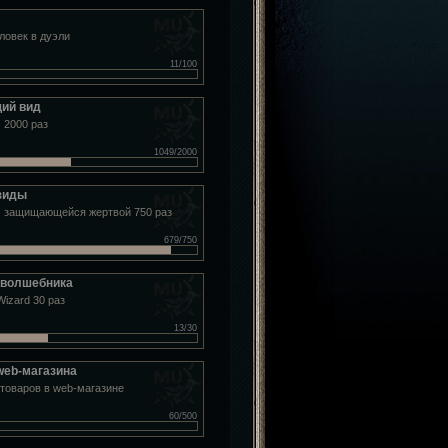
ловек в дуэли
11/100
ий вид
 2000 раз
1049/2000
зиды
 защищающейся жертвой 750 раз
679/750
 волшебника
Wizard 30 раз
13/30
web-магазина
 товаров в web-магазине
60/500