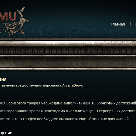
Главная
Обсуж
Обсужда
Обсуждают на форуме:
Конкурсы
ния
Обсуждают на форуме:
Обсуждение игр
ставлены все достижения персонажа
ArcanaDrow
.
Обсуждают на форуме:
Сообщения от админист
Обсуждают на фор
ния бронзового трофея необходимо выполнить еще 10 бронзовых достижени
Обсуждают на фор
Обсуж
ния серебряного трофея необходимо выполнить еще 13 серебряных достиже
ния золотого трофея необходимо выполнить еще 18 золотых достижений.
гнутые