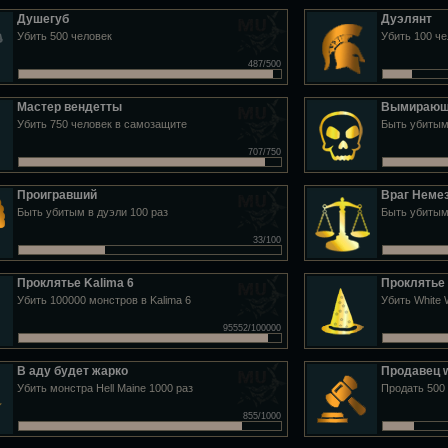
Душегуб
Дуэлянт
Убить 500 человек
Убить 100 че
487/500
Мастер вендетты
Вымирающ
Убить 750 человек в самозащите
Быть убитым
707/750
Проигравший
Враг Неме
Быть убитым в дуэли 100 раз
Быть убитым
33/100
Проклятье Kalima 6
Проклятье
Убить 100000 монстров в Kalima 6
Убить White 
95552/100000
В аду будет жарко
Продавец 
Убить монстра Hell Maine 1000 раз
Продать 500
855/1000