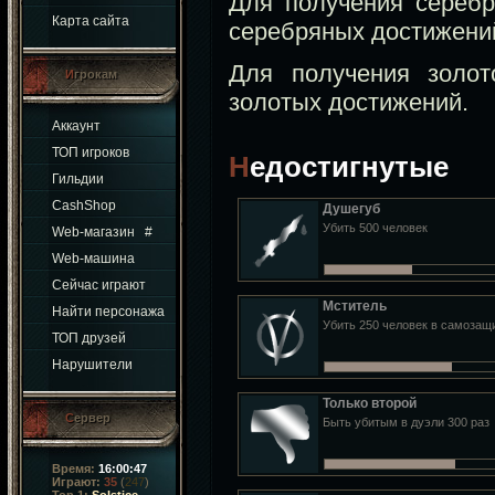
Для получения сереб
Карта сайта
серебряных достижени
Для получения золо
Игрокам
золотых достижений.
Аккаунт
ТОП игроков
Недостигнутые
Гильдии
CashShop
Душегуб
Убить 500 человек
Web-магазин
#
Web-машина
Сейчас играют
Мститель
Найти персонажа
Убить 250 человек в самозащ
ТОП друзей
Нарушители
Только второй
Сервер
Быть убитым в дуэли 300 раз
Время:
16:00:48
Играют:
35
(
247
)