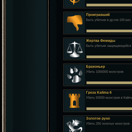
Проигравший
Быть убитым в дуэли 100 раз
Жертва Фемиды
Быть убитым защищающейся ж
Браконьер
Убить 1000000 монстров
Гроза Kalima 6
Убить 50000 монстров в Kalim
Золотое руно
Убить 250 золотых монстров