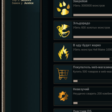
Top 1:
Solstice
Зверобой
Замок у
Justice
Убить 3000000 монстров
Эльдорадо
Убить 600 золотых монстров
В аду будет жарко
Убить монстра Hell Maine 1000
Покупатель web-магазина
Купить 500 товаров в web-маг
Невезучий
Неудачно сварить 200 комби
Участник DS