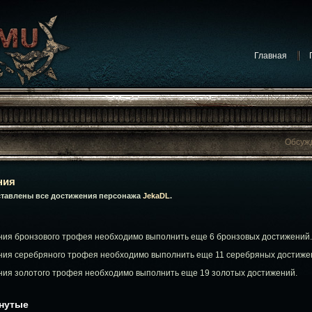
Главная
Обсуж
Обсужда
Обсуждают на форуме:
Конкурсы
ния
Обсуждают на форуме:
Обсуждение игр
ставлены все достижения персонажа
JekaDL
.
Обсуждают на форуме:
Сообщения от админист
Обсуждают на фор
ния бронзового трофея необходимо выполнить еще 6 бронзовых достижений.
Обсуждают на фор
Обсуж
ния серебряного трофея необходимо выполнить еще 11 серебряных достиже
ния золотого трофея необходимо выполнить еще 19 золотых достижений.
гнутые