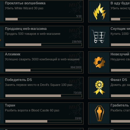
Проклятье волшебника
В аду буде
Убить White Wizard 30 раз
Убить монстр
5/30
Продавец web-магазина
Скупщик w
Продать 500 товаров в web-магазине
Купить 1000 
236/500
Алхимик
Невезучий
Успешно сварить 3000 комбинаций в web-машине
Неудачно св
994/3000
Победитель DS
Фанат DS
Занять первое место в Devil's Square 100 раз
Дожить до за
73/100
Таран
Грабитель
Разбить ворота в Blood Castle 60 раз
Разбить стат
33/60