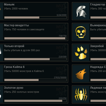
Маньяк
Гладиатор
Убить 2000 человек
Убить 300 че
1134/2000
Мастер вендетты
Вымирающ
Убить 750 человек в самозащите
Быть убитым
739/750
Только второй
Зверобой
Быть убитым в дуэли 300 раз
Убить 30000
219/300
Гроза Kalima 6
Надежда C
Убить 50000 монстров в Kalima 6
Убить 200 а
27631/50000
Золотое руно
Ледяная п
Убить 250 золотых монстров
Убить монстр
233/250