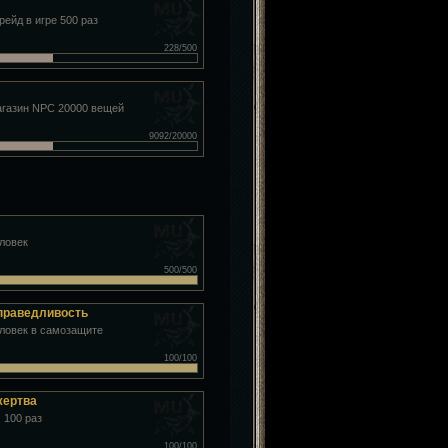
ейд в игре 500 раз
228/500
агазин NPC 20000 вещей
9092/20000
еловек
500/500
справедливость
еловек в самозащите
100/100
жертва
 100 раз
100/100