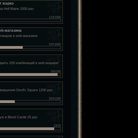
т жарко
а Hell Maine 1000 раз
123/1000
eb-магазина
товаров в web-магазине
537/1000
арить 200 комбинаций в web-машине
192/200
вершения Devil's Square 1200 раз
523/1200
ую в Blood Castle 25 раз
23/25