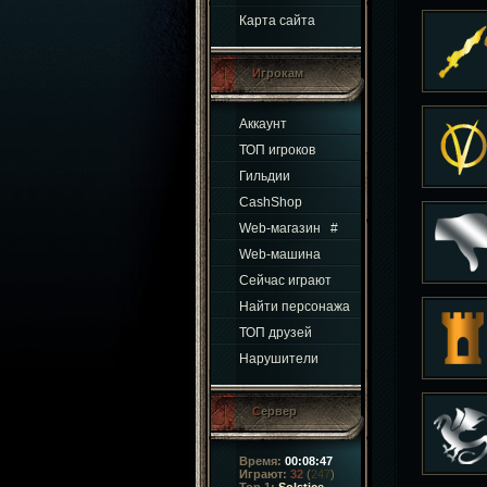
Карта сайта
Игрокам
Аккаунт
ТОП игроков
Гильдии
CashShop
Web-магазин
#
Web-машина
Сейчас играют
Найти персонажа
ТОП друзей
Нарушители
Сервер
Время:
00:08:48
Играют:
32
(
247
)