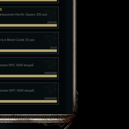
DS
вершения Devil's Square 200 раз
200/200
та в Blood Castle 25 раз
25/25
газине NPC 5000 вещей
5000/5000
агазин NPC 5000 вещей
5000/5000