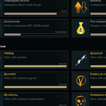
Помощник ангела
Меняла
Завершить Blood Castle 25 раз
Совершить тр
21/25
Шопоголик
Поставщик
Купить в магазине NPC 20000 вещей
Продать в м
5269/20000
утые
Убийца
Душегуб
Убить 100 человек
Убить 500 ч
100/100
Дуэлянт
Борец за 
Убить 100 человек в дуэли
Убить 100 ч
100/100
Мститель
Невинная 
Убить 250 человек в самозащите
Быть убитым
250/250