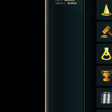
Top 1:
Solstice
Замок у
Justice