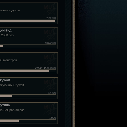
ловек в дуэли
299/300
ий вид
 2000 раз
594/2000
00 монстров
2754514/3000000
rywolf
такующих Crywolf
82/200
аутина
а Selupan 30 раз
15/30