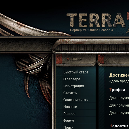
Сервер MU Online Season 4
MuOnline
Быстрый старт
Достиже
О сервере
Здесь пред
Регистрация
Трофеи
Скачать
Для получе
Описание игры
Для получе
Новости
Для получе
Разное
Форум
Недости
Поиск