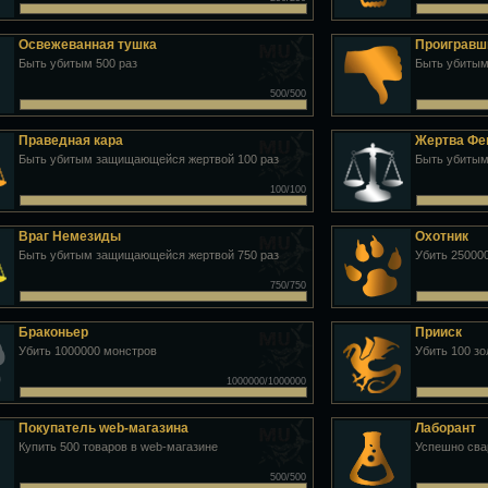
Освежеванная тушка
Проигравш
Быть убитым 500 раз
Быть убитым
500/500
Праведная кара
Жертва Ф
Быть убитым защищающейся жертвой 100 раз
Быть убитым
100/100
Враг Немезиды
Охотник
Быть убитым защищающейся жертвой 750 раз
Убить 25000
750/750
Браконьер
Прииск
Убить 1000000 монстров
Убить 100 з
1000000/1000000
Покупатель web-магазина
Лаборант
Купить 500 товаров в web-магазине
Успешно сва
500/500