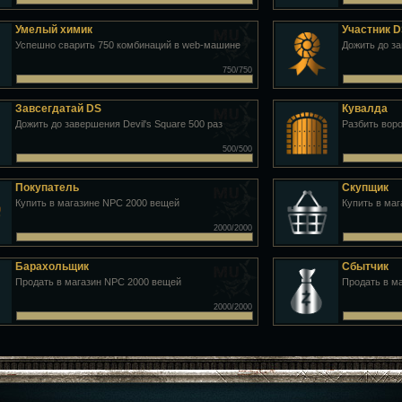
Умелый химик
Участник 
Успешно сварить 750 комбинаций в web-машине
Дожить до за
750/750
Завсегдатай DS
Кувалда
Дожить до завершения Devil's Square 500 раз
Разбить воро
500/500
Покупатель
Скупщик
Купить в магазине NPC 2000 вещей
Купить в ма
2000/2000
Барахольщик
Сбытчик
Продать в магазин NPC 2000 вещей
Продать в м
2000/2000