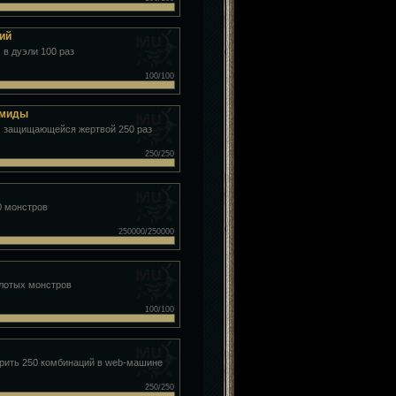
ий
 в дуэли 100 раз
100/100
емиды
 защищающейся жертвой 250 раз
250/250
0 монстров
250000/250000
олотых монстров
100/100
рить 250 комбинаций в web-машине
250/250