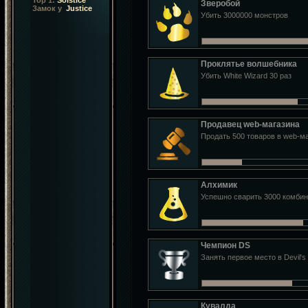
Top 1:
Solstice
Зверобой
Замок у
Justice
Убить 3000000 монстров
Проклятье волшебника
Убить White Wizard 30 раз
Продавец web-магазина
Продать 500 товаров в web-м
Алхимик
Успешно сварить 3000 комби
Чемпион DS
Занять первое место в Devil's
Кувалда