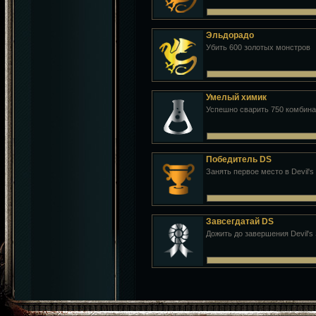
Эльдорадо
Убить 600 золотых монстров
Умелый химик
Успешно сварить 750 комбин
Победитель DS
Занять первое место в Devil's
Завсегдатай DS
Дожить до завершения Devil's 