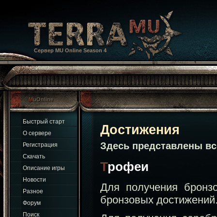
Сервер MU Online Season 4
MuOnline
Быстрый старт
Достижения
О сервере
Обс
Здесь представлены в
Регистрация
Скачать
Трофеи
Описание игры
Новости
Для получения бронз
Разное
бронзовых достижений
Форум
Поиск