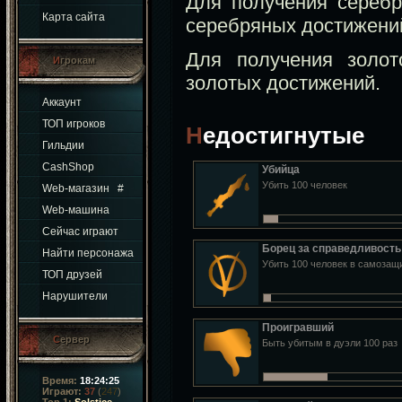
Для получения сереб
Карта сайта
серебряных достижени
Для получения золо
Игрокам
золотых достижений.
Аккаунт
ТОП игроков
Недостигнутые
Гильдии
CashShop
Убийца
Убить 100 человек
Web-магазин
#
Web-машина
Сейчас играют
Борец за справедливость
Найти персонажа
Убить 100 человек в самозащ
ТОП друзей
Нарушители
Проигравший
Сервер
Быть убитым в дуэли 100 раз
Время:
18:24:26
Играют:
37
(
247
)