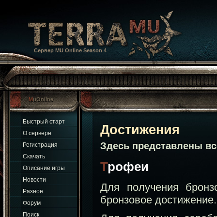
Сервер MU Online Season 4
MuOnline
Быстрый старт
Достижения
О сервере
Обс
Здесь представлены в
Регистрация
Скачать
Трофеи
Описание игры
Новости
Для получения бронз
Разное
бронзовое достижение.
Форум
Поиск