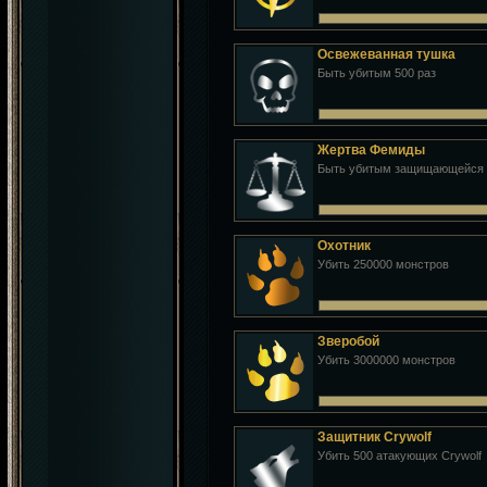
Освежеванная тушка
Быть убитым 500 раз
Жертва Фемиды
Быть убитым защищающейся ж
Охотник
Убить 250000 монстров
Зверобой
Убить 3000000 монстров
Защитник Crywolf
Убить 500 атакующих Crywolf