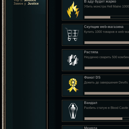
Top 1:
Solstice
В аду будет жарко
Замок у
Justice
Убить монстра Hell Maine 1000
Скупщик web-магазина
Купить 1000 товаров в web-ма
Растяпа
Неудачно сварить 500 комби
Фанат DS
Дожить до завершения Devil's
Вандал
Разбить статую в Blood Castle
Меняла