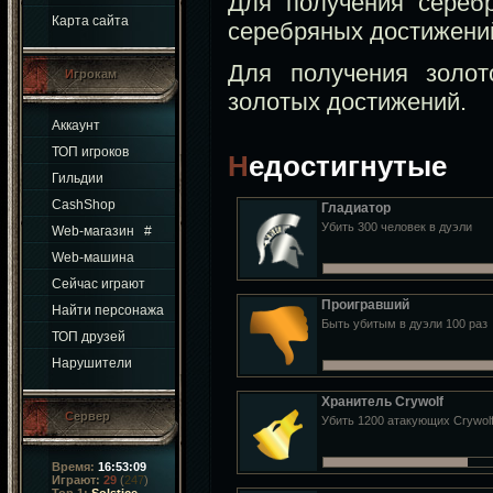
Для получения сереб
Карта сайта
серебряных достижени
Для получения золо
Игрокам
золотых достижений.
Аккаунт
ТОП игроков
Недостигнутые
Гильдии
CashShop
Гладиатор
Убить 300 человек в дуэли
Web-магазин
#
Web-машина
Сейчас играют
Проигравший
Найти персонажа
Быть убитым в дуэли 100 раз
ТОП друзей
Нарушители
Хранитель Crywolf
Сервер
Убить 1200 атакующих Crywol
Время:
16:53:09
Играют:
29
(
247
)