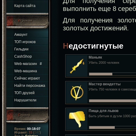
Для получения сере
Карта сайта
выполнить еще 8 сере
Для получения золо
Игрокам
золотых достижений.
Аккаунт
ТОП игроков
Недостигнутые
Гильдии
CashShop
Маньяк
Убить 2000 человек
Web-магазин
#
Web-машина
Сейчас играют
Мастер вендетты
Найти персонажа
Убить 750 человек в самозащ
ТОП друзей
Нарушители
Пища для львов
Сервер
Быть убитым в дуэли 1000 ра
Время:
00:18:07
Играют:
33
(
247
)