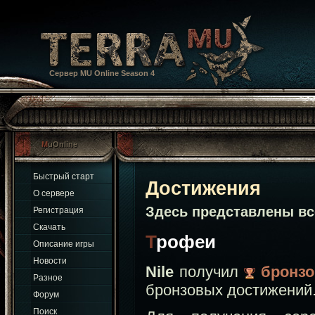
Сервер MU Online Season 4
MuOnline
Быстрый старт
Достижения
О сервере
Здесь представлены в
Регистрация
Скачать
Трофеи
Описание игры
Новости
Nile
получил
бронз
Разное
бронзовых достижений
Форум
Поиск