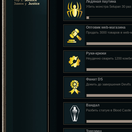
Top 1:
Solstice
Ледяная паутина
Замок у
Justice
Убить монстра Selupan 30 раз
Оптовик web-магазина
Продать 3000 товаров в web-
Руки-крюки
Неудачно сварить 1200 комб
Фанат DS
Дожить до завершения Devil's
Вандал
Разбить статую в Blood Castle
Торговец