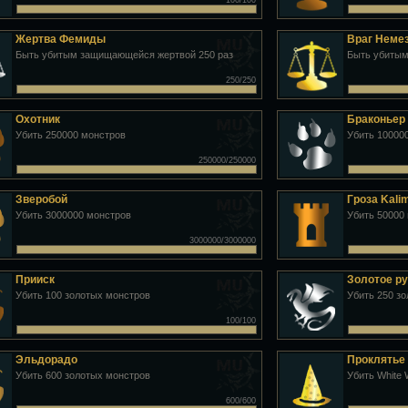
100/100
Жертва Фемиды
Враг Неме
Быть убитым защищающейся жертвой 250 раз
Быть убитым
250/250
Охотник
Браконьер
Убить 250000 монстров
Убить 10000
250000/250000
Зверобой
Гроза Kali
Убить 3000000 монстров
Убить 50000 
3000000/3000000
Прииск
Золотое р
Убить 100 золотых монстров
Убить 250 з
100/100
Эльдорадо
Проклятье
Убить 600 золотых монстров
Убить White 
600/600