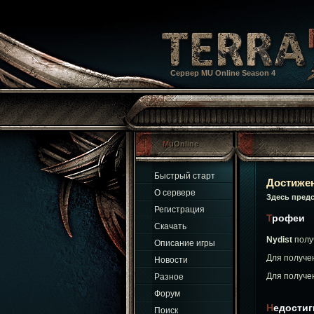
Сервер MU Online Season 4
MuOnline
Быстрый старт
Достиже
О сервере
Здесь пред
Регистрация
Трофеи
Скачать
Nydist
полу
Описание игры
Для получе
Новости
Для получе
Разное
Форум
Недости
Поиск