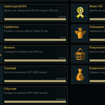
Завсегдатай DS
Фанат DS
Дожить до завершения Devil's Square 500 раз
Дожить до за
500/500
Грабитель
Помощник 
Разбить статую в Blood Castle 25 раз
Завершить Bl
25/25
Меняла
Покупател
Совершить трейд в игре 500 раз
Купить в ма
500/500
Скупщик
Барахоль
Купить в магазине NPC 5000 вещей
Продать в м
5000/5000
Сбытчик
Продать в магазин NPC 5000 вещей
5000/5000