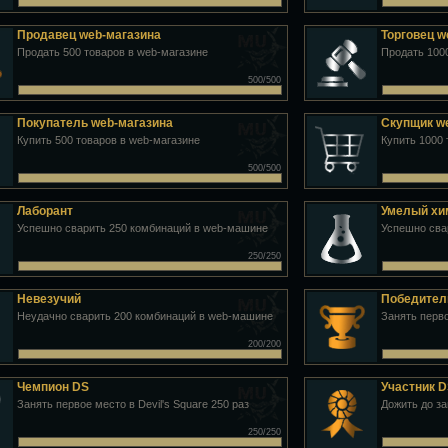
Продавец web-магазина
Торговец w
Продать 500 товаров в web-магазине
Продать 100
500/500
Покупатель web-магазина
Скупщик w
Купить 500 товаров в web-магазине
Купить 1000 
500/500
Лаборант
Умелый хи
Успешно сварить 250 комбинаций в web-машине
Успешно сва
250/250
Невезучий
Победител
Неудачно сварить 200 комбинаций в web-машине
Занять перво
200/200
Чемпион DS
Участник 
Занять первое место в Devil's Square 250 раз
Дожить до за
250/250