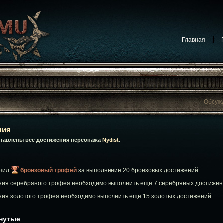
Главная
Обсуж
Обсужда
Обсуждают на форуме:
Конкурсы
ния
Обсуждают на форуме:
Обсуждение игр
ставлены все достижения персонажа
Nydist
.
Обсуждают на форуме:
Сообщения от админист
Обсуждают на фор
чил
бронзовый трофей
за выполнение 20 бронзовых достижений.
Обсуждают на фор
Обсуж
ния серебряного трофея необходимо выполнить еще 7 серебряных достижен
ния золотого трофея необходимо выполнить еще 15 золотых достижений.
гнутые