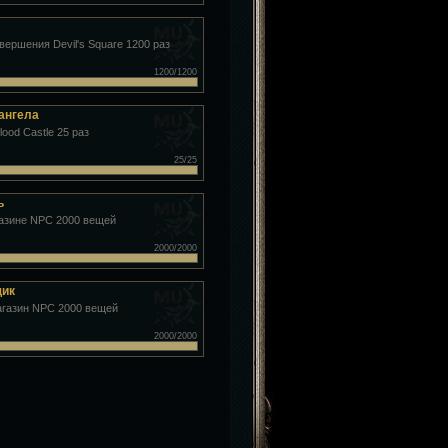
вершения Devil's Square 1200 раз
1200/1200
ангела
ood Castle 25 раз
25/25
ь
газине NPC 2000 вещей
2000/2000
щик
агазин NPC 2000 вещей
2000/2000