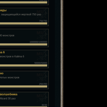
100/100
зиды
 защищающейся жертвой 750 раз
750/750
00 монстров
1000000/1000000
ma 6
монстров в Kalima 6
50000/50000
уно
олотых монстров
250/250
 волшебника
Wizard 30 раз
30/30