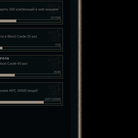
арить 500 комбинаций в web-машине
227/500
та в Blood Castle 25 раз
7/25
нгела
ood Castle 60 раз
26/60
газине NPC 20000 вещей
15877/20000