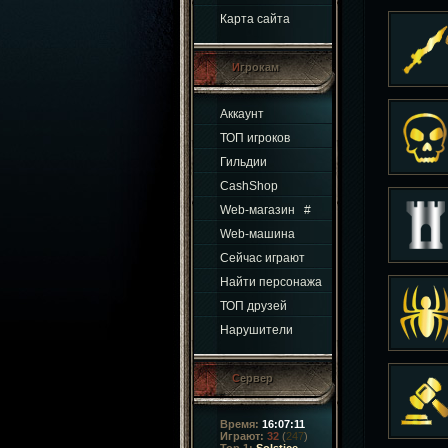
Карта сайта
Игрокам
Аккаунт
ТОП игроков
Гильдии
CashShop
Web-магазин
#
Web-машина
Сейчас играют
Найти персонажа
ТОП друзей
Нарушители
Сервер
Время:
16:07:12
Играют:
32
(
247
)