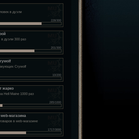
ловек в дуэли
228/300
рой
 в дуэли 300 раз
201/300
rywolf
такующих Crywolf
10/200
т жарко
а Hell Maine 1000 раз
285/1000
 web-магазина
товаров в web-магазине
1717/3000