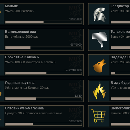
Маньяк
Гладиатор
Убить 2000 человек
Убить 300 че
1016/2000
Вымирающий вид
Только вто
Быть убитым 2000 раз
Быть убитым
667/2000
Проклятье Kalima 6
Надежда C
Убить 100000 монстров в Kalima 6
Убить 200 а
54622/100000
Ледяная паутина
В аду буде
Убить монстра Selupan 30 раз
Убить монстр
12/30
Оптовик web-магазина
Шопоголик
Продать 3000 товаров в web-магазине
Купить 3000 
1085/3000