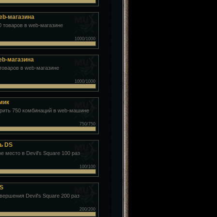
eb-магазина
0 товаров в web-магазине
1000/1000
eb-магазина
товаров в web-магазине
1000/1000
мик
рить 750 комбинаций в web-машине
750/750
ь DS
е место в Devil's Square 100 раз
100/100
DS
вершения Devil's Square 200 раз
200/200