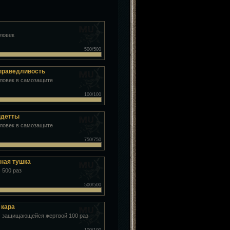
еловек
500/500
справедливость
еловек в самозащите
100/100
ндетты
еловек в самозащите
750/750
ная тушка
 500 раз
500/500
 кара
 защищающейся жертвой 100 раз