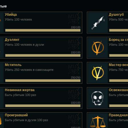
утые
Убийца
Душегуб
Убить 100 человек
Убить 500 ч
100/100
Дуэлянт
Борец за 
Убить 100 человек в дуэли
Убить 100 ч
100/100
Мститель
Мастер ве
Убить 250 человек в самозащите
Убить 750 ч
250/250
Невинная жертва
Освежеван
Быть убитым 100 раз
Быть убитым
100/100
Проигравший
Праведная
Быть убитым в дуэли 100 раз
Быть убитым