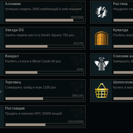
Алхимик
Растяпа
Успешно сварить 3000 комбинаций в web-машине
Неудачно св
2624/3000
Звезда DS
Кувалда
Занять первое место в Devil's Square 750 раз
Разбить воро
412/750
Вандал
Союзник а
Разбить статую в Blood Castle 60 раз
Завершить Bl
25/60
Торговец
Шопоголик
Совершить трейд в игре 1200 раз
Купить в ма
586/1200
Поставщик
Продать в магазин NPC 20000 вещей
10313/20000