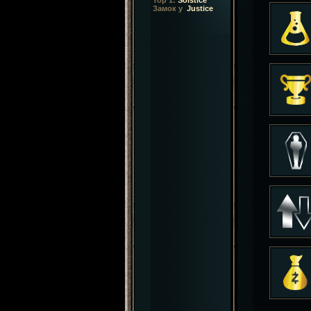
Top 1:
Solstice
Замок у
Justice