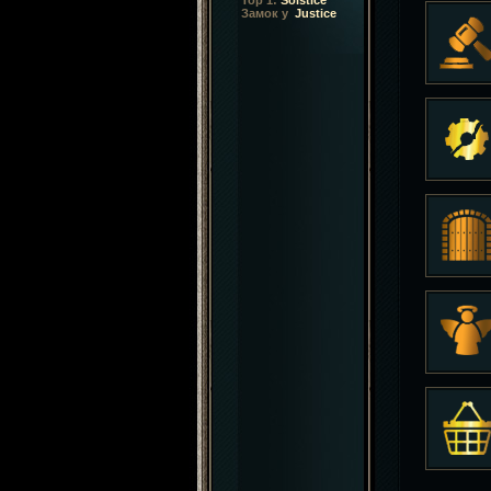
Top 1:
Solstice
Замок у
Justice