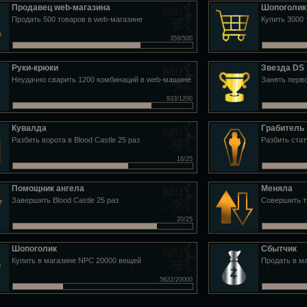
Продавец web-магазина
Шопоголик
Продать 500 товаров в web-магазине
Купить 3000 
359/500
Руки-крюки
Звезда DS
Неудачно сварить 1200 комбинаций в web-машине
Занять перво
933/1200
Кувалда
Грабитель
Разбить ворота в Blood Castle 25 раз
Разбить стат
16/25
Помощник ангела
Меняла
Завершить Blood Castle 25 раз
Совершить тр
20/25
Шопоголик
Сбытчик
Купить в магазине NPC 20000 вещей
Продать в м
5622/20000