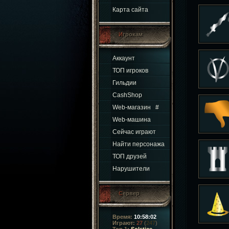
Карта сайта
Игрокам
Аккаунт
ТОП игроков
Гильдии
CashShop
Web-магазин
#
Web-машина
Сейчас играют
Найти персонажа
ТОП друзей
Нарушители
Сервер
Время:
10:58:03
Играют:
27
(
247
)