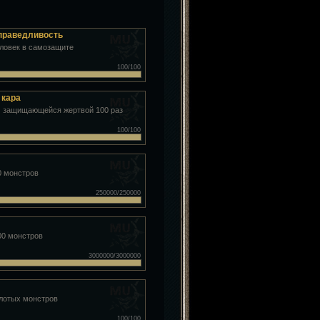
справедливость
еловек в самозащите
100/100
 кара
 защищающейся жертвой 100 раз
100/100
0 монстров
250000/250000
00 монстров
3000000/3000000
олотых монстров
100/100