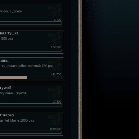
ловек в дуэли
4/100
ная тушка
 500 раз
122/500
зиды
 защищающейся жертвой 750 раз
441/750
rywolf
такующих Crywolf
17/200
т жарко
а Hell Maine 1000 раз
116/1000