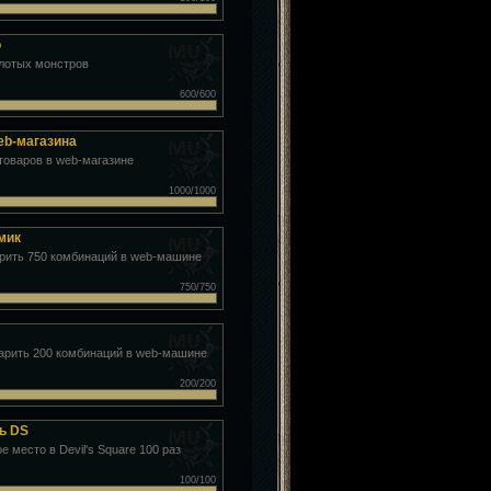
о
олотых монстров
600/600
eb-магазина
товаров в web-магазине
1000/1000
мик
рить 750 комбинаций в web-машине
750/750
арить 200 комбинаций в web-машине
200/200
ь DS
е место в Devil's Square 100 раз
100/100