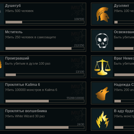
Душегуб
Дуэлянт
Убить 500 человек
Убить 100 че
109/500
Мститель
Освежеван
Убить 250 человек в самозащите
Быть убитым
212/250
Проигравший
Враг Неме
Быть убитым в дуэли 100 раз
Быть убитым
13/100
Проклятье Kalima 6
Надежда C
Убить 100000 монстров в Kalima 6
Убить 200 а
55288/100000
Проклятье волшебника
В аду буде
Убить White Wizard 30 раз
Убить монстр
24/30