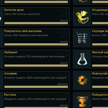
Золотое руно
Эльдорад
Убить 250 золотых монстров
Убить 600 з
250/250
Покупатель web-магазина
Скупщик w
Купить 500 товаров в web-магазине
Купить 1000 
500/500
Лаборант
Умелый хи
Успешно сварить 250 комбинаций в web-машине
Успешно сва
250/250
Алхимик
Невезучий
Успешно сварить 3000 комбинаций в web-машине
Неудачно св
3000/3000
Растяпа
Победител
Неудачно сварить 500 комбинаций в web-машине
Занять перво
500/500