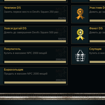
Чемпион DS
Участник 
Занять первое место в Devil's Square 250 раз
Дожить до за
250/250
Завсегдатай DS
Фанат DS
Дожить до завершения Devil's Square 500 раз
Дожить до за
500/500
Покупатель
Скупщик
Купить в магазине NPC 2000 вещей
Купить в ма
2000/2000
Барахольщик
Продать в магазин NPC 2000 вещей
2000/2000