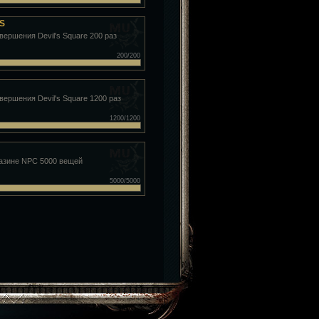
DS
вершения Devil's Square 200 раз
200/200
вершения Devil's Square 1200 раз
1200/1200
газине NPC 5000 вещей
5000/5000