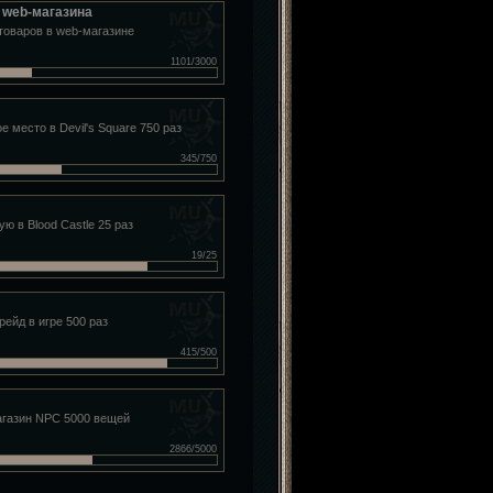
 web-магазина
товаров в web-магазине
1101/3000
е место в Devil's Square 750 раз
345/750
ую в Blood Castle 25 раз
19/25
ейд в игре 500 раз
415/500
агазин NPC 5000 вещей
2866/5000