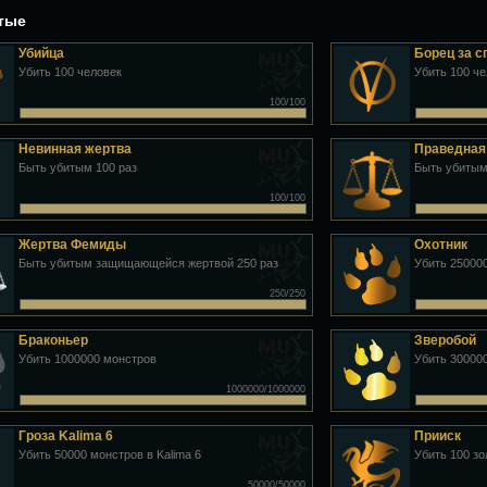
утые
Убийца
Борец за 
Убить 100 человек
Убить 100 ч
100/100
Невинная жертва
Праведная
Быть убитым 100 раз
Быть убитым
100/100
Жертва Фемиды
Охотник
Быть убитым защищающейся жертвой 250 раз
Убить 25000
250/250
Браконьер
Зверобой
Убить 1000000 монстров
Убить 30000
1000000/1000000
Гроза Kalima 6
Прииск
Убить 50000 монстров в Kalima 6
Убить 100 з
50000/50000