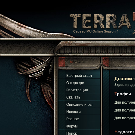
Сервер MU Online Season 4
MuOnline
Быстрый старт
Достиже
О сервере
Здесь пред
Регистрация
Трофеи
Скачать
Для получе
Описание игры
Для получе
Новости
Для получе
Разное
Форум
Недости
Поиск