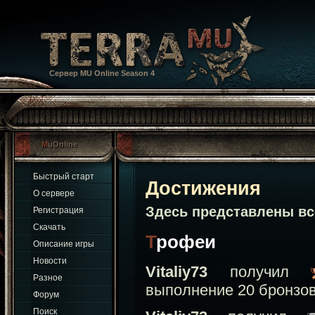
Сервер MU Online Season 4
MuOnline
Быстрый старт
Достижения
О сервере
Обс
Здесь представлены в
Регистрация
Скачать
Трофеи
Описание игры
Новости
Vitaliy73
получил
Разное
выполнение 20 бронзо
Форум
Поиск