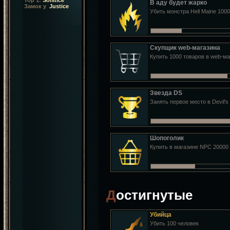
Top 1:
Solstice
В аду будет жарко
Замок у
Justice
Убить монстра Hell Maine 1000
Скупщик web-магазина
Купить 1000 товаров в web-ма
Звезда DS
Занять первое место в Devil's
Шопоголик
Купить в магазине NPC 20000
Достигнутые
Убийца
Убить 100 человек