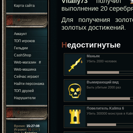
Vitaliy73
получил
Карта сайта
выполнение 20 серебр
Для получения золо
Игрокам
золотых достижений.
Аккаунт
ТОП игроков
Недостигнутые
Гильдии
CashShop
Маньяк
Убить 2000 человек
Web-магазин
#
Web-машина
Сейчас играют
Вымирающий вид
Найти персонажа
Быть убитым 2000 раз
ТОП друзей
Нарушители
Повелитель Kalima 6
Сервер
Убить 300000 монстров в Kali
Время:
15:27:09
Играют:
31
(
247
)