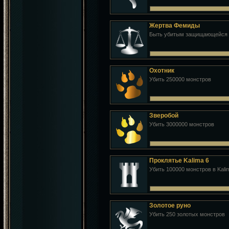
Жертва Фемиды
Быть убитым защищающейся ж
Охотник
Убить 250000 монстров
Зверобой
Убить 3000000 монстров
Проклятье Kalima 6
Убить 100000 монстров в Kali
Золотое руно
Убить 250 золотых монстров