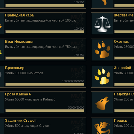
100/100
Праведная кара
Жертва Ф
Быть убитым защищающейся жертвой 100 раз
Быть убитым
100/100
Враг Немезиды
Охотник
Быть убитым защищающейся жертвой 750 раз
Убить 25000
750/750
Браконьер
Зверобой
Убить 1000000 монстров
Убить 30000
1000000/1000000
Гроза Kalima 6
Надежда C
Убить 50000 монстров в Kalima 6
Убить 200 а
50000/50000
Защитник Crywolf
Прииск
Убить 500 атакующих Crywolf
Убить 100 з