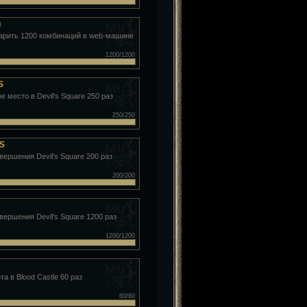
и
арить 1200 комбинаций в web-машине
1200/1200
S
е место в Devil's Square 250 раз
250/250
DS
вершения Devil's Square 200 раз
200/200
вершения Devil's Square 1200 раз
1200/1200
та в Blood Castle 60 раз
60/60