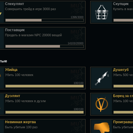
Спекулянт
Скупщик
Совершить трейд в игре 3000 раз
Купить в ма
1396/3000
Поставщик
Продать в магазин NPC 20000 вещей
14103/20000
утые
Убийца
Душегуб
Убить 100 человек
Убить 500 ч
100/100
Дуэлянт
Борец за 
Убить 100 человек в дуэли
Убить 100 ч
100/100
Невинная жертва
Проигравш
Быть убитым 100 раз
Быть убитым