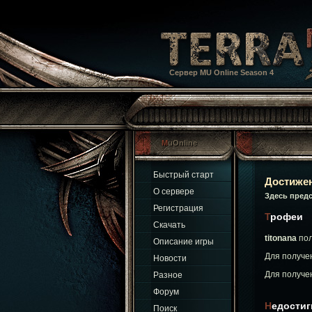
Сервер MU Online Season 4
MuOnline
Быстрый старт
Достиже
О сервере
Здесь пред
Регистрация
Трофеи
Скачать
titonana
по
Описание игры
Для получе
Новости
Для получе
Разное
Форум
Недости
Поиск