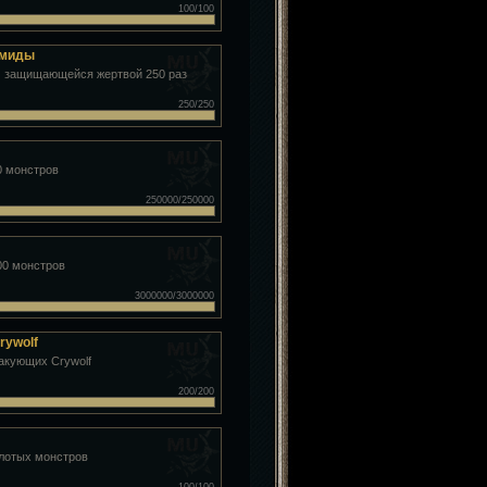
100/100
емиды
 защищающейся жертвой 250 раз
250/250
0 монстров
250000/250000
00 монстров
3000000/3000000
rywolf
такующих Crywolf
200/200
олотых монстров