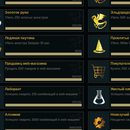
500/500
Золотое руно
Эльдорад
Убить 250 золотых монстров
Убить 600 з
250/250
Ледяная паутина
Проклятье
Убить монстра Selupan 30 раз
Убить White 
30/30
Продавец web-магазина
Покупател
Продать 500 товаров в web-магазине
Купить 500 т
500/500
Лаборант
Умелый хи
Успешно сварить 250 комбинаций в web-машине
Успешно сва
250/250
Алхимик
Невезучий
Успешно сварить 3000 комбинаций в web-машине
Неудачно св
3000/3000