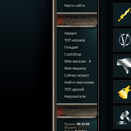
Карта сайта
Игрокам
Аккаунт
ТОП игроков
Гильдии
CashShop
Web-магазин
#
Web-машина
Сейчас играют
Найти персонажа
ТОП друзей
Нарушители
Сервер
Время:
08:32:56
Играют:
27
(
247
)