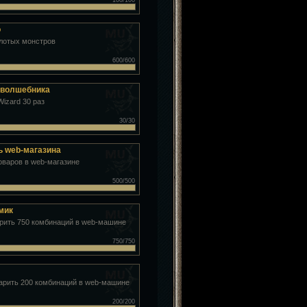
100/100
о
олотых монстров
600/600
 волшебника
Wizard 30 раз
30/30
ь web-магазина
оваров в web-магазине
500/500
мик
рить 750 комбинаций в web-машине
750/750
арить 200 комбинаций в web-машине
200/200