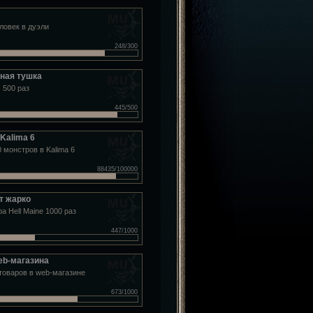
ловек в дуэли
248/300
ная тушка
 500 раз
445/500
Kalima 6
 монстров в Kalima 6
88435/100000
т жарко
а Hell Maine 1000 раз
447/1000
eb-магазина
товаров в web-магазине
673/1000