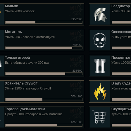
Маньяк
Гладиатор
Убить 2000 человек
Убить 300 че
795/2000
Мститель
Освежеван
Убить 250 человек в самозащите
Быть убитым
218/250
Только второй
Проклятье 
Быть убитым в дуэли 300 раз
Убить 100000
235/300
Хранитель Crywolf
В аду буде
Убить 1200 атакующих Crywolf
Убить монстр
576/1200
Торговец web-магазина
Скупщик w
Продать 1000 товаров в web-магазине
Купить 1000 
671/1000