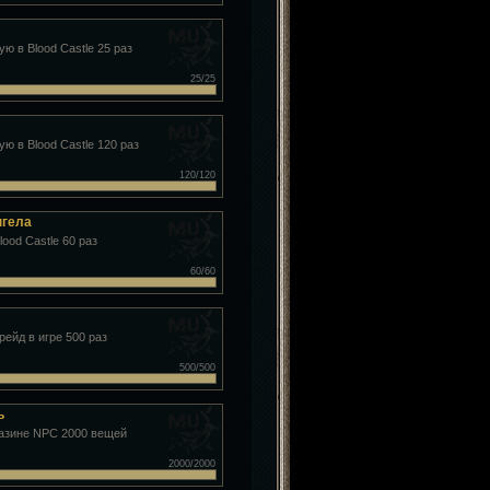
ую в Blood Castle 25 раз
25/25
ую в Blood Castle 120 раз
120/120
нгела
ood Castle 60 раз
60/60
ейд в игре 500 раз
500/500
ь
газине NPC 2000 вещей
2000/2000