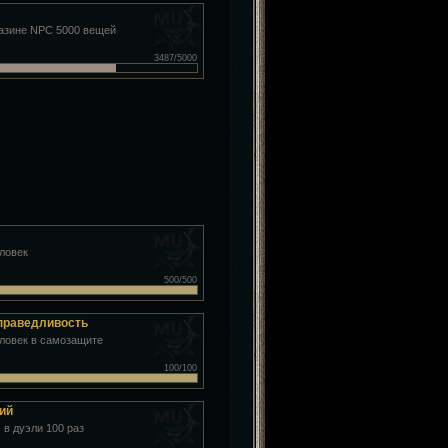
газине NPC 5000 вещей
3487/5000
еловек
500/500
справедливость
еловек в самозащите
100/100
ий
 в дуэли 100 раз