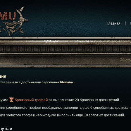
Главная
Обсуж
Обсужда
Обсуждают на форуме:
Конкурсы
ния
Обсуждают на форуме:
Обсуждение игр
ставлены все достижения персонажа
titonana
.
Обсуждают на форуме:
Сообщения от админист
Обсуждают на фор
лучил
бронзовый трофей
за выполнение 20 бронзовых достижений.
Обсуждают на фор
Обсуж
ния серебряного трофея необходимо выполнить еще 6 серебряных достижен
ния золотого трофея необходимо выполнить еще 10 золотых достижений.
гнутые