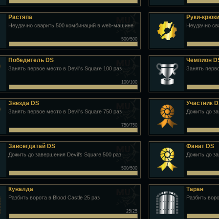
Растяпа
Руки-крюк
Неудачно сварить 500 комбинаций в web-машине
Неудачно св
500/500
Победитель DS
Чемпион D
Занять первое место в Devil's Square 100 раз
Занять перво
100/100
Звезда DS
Участник 
Занять первое место в Devil's Square 750 раз
Дожить до за
750/750
Завсегдатай DS
Фанат DS
Дожить до завершения Devil's Square 500 раз
Дожить до за
500/500
Кувалда
Таран
Разбить ворота в Blood Castle 25 раз
Разбить воро
25/25