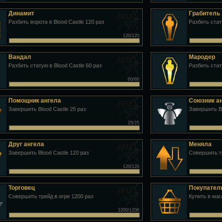
Динамит
Грабитель
Разбить ворота в Blood Castle 120 раз
Разбить стат
120/120
Вандал
Мародер
Разбить статую в Blood Castle 60 раз
Разбить стат
60/60
Помощник ангела
Союзник а
Завершить Blood Castle 25 раз
Завершить Bl
25/25
Друг ангела
Меняла
Завершить Blood Castle 120 раз
Совершить тр
120/120
Торговец
Покупател
Совершить трейд в игре 1200 раз
Купить в ма
1200/1200