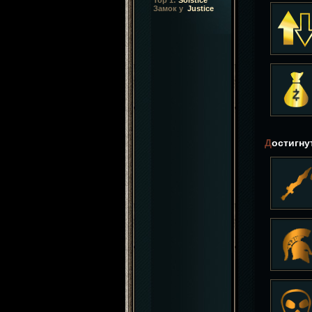
Top 1:
Solstice
Замок у
Justice
Достигн