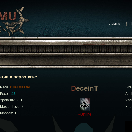
Главная
ция о персонаже
DeceinT
Раса:
Duel Master
Stre
Ресет:
42
Agili
–
Уровень: 398
Vital
Master Level: 0
Ene
Киллов: 0
•
Offline