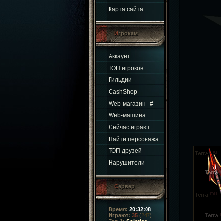
Карта сайта
Игрокам
Аккаунт
ТОП игроков
Гильдии
CashShop
Web-магазин
#
Web-машина
Сейчас играют
Найти персонажа
ТОП друзей
Нарушители
Сервер
Время:
20:32:08
Играют:
35
(
247
)