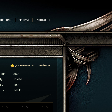
Правила
Форум
Контакты
достижения »»
найти »»
ngth:
860
ty:
11284
ity:
1994
rgy:
14815