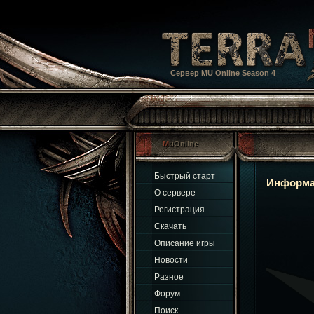
Сервер MU Online Season 4
MuOnline
Быстрый старт
Информа
О сервере
Регистрация
Скачать
Описание игры
Новости
Разное
Форум
Поиск