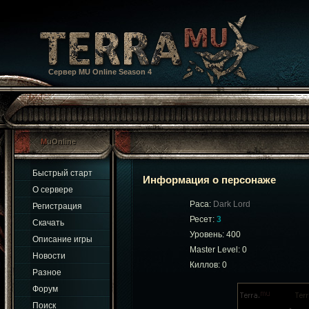
Сервер MU Online Season 4
MuOnline
Быстрый старт
Информация о персонаже
О сервере
Раса:
Dark Lord
Регистрация
Ресет:
3
Скачать
Уровень: 400
Описание игры
Master Level: 0
Новости
Киллов: 0
Разное
Форум
Поиск