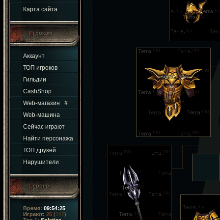
Карта сайта
Игрокам
Аккаунт
ТОП игроков
Гильдии
CashShop
Web-магазин
#
Web-машина
Сейчас играют
Найти персонажа
ТОП друзей
Нарушители
Сервер
Время:
09:54:25
Играют:
26
(
247
)