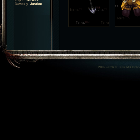
Top 1:
Solstice
Замок у
Justice
2009-2026 ©
Terra MU Onlin