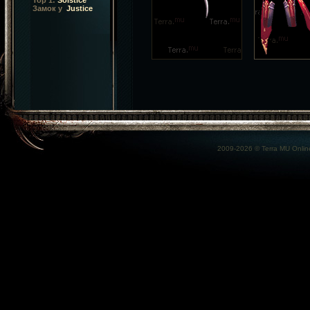
Top 1:
Solstice
Замок у
Justice
2009-2026 ©
Terra MU Onlin