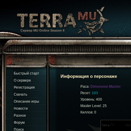
Сервер MU Online Season 4
MuOnline
Быстрый старт
Информация о персонаже
О сервере
Раса:
Dimension Master
Регистрация
Ресет:
103
Скачать
Уровень: 400
Описание игры
Master Level: 25
Новости
Киллов: 0
Разное
Форум
Поиск