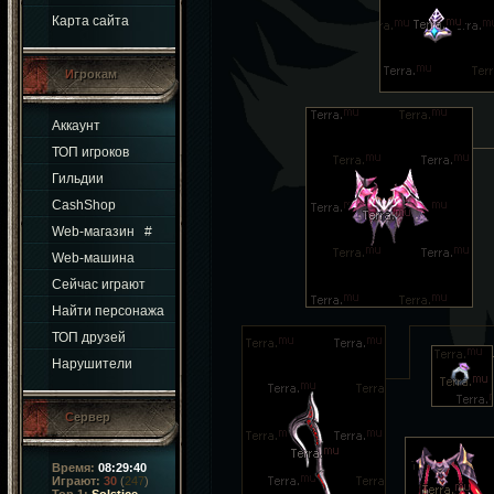
Карта сайта
Игрокам
Аккаунт
ТОП игроков
Гильдии
CashShop
Web-магазин
#
Web-машина
Сейчас играют
Найти персонажа
ТОП друзей
Нарушители
Сервер
Время:
08:29:40
Играют:
30
(
247
)