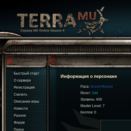
Сервер MU Online Season 4
MuOnline
Быстрый старт
Информация о персонаже
О сервере
Раса:
Grand Master
Регистрация
Ресет:
144
Скачать
Уровень: 400
Описание игры
Master Level: 7
Новости
Киллов: 0
Разное
Форум
Поиск