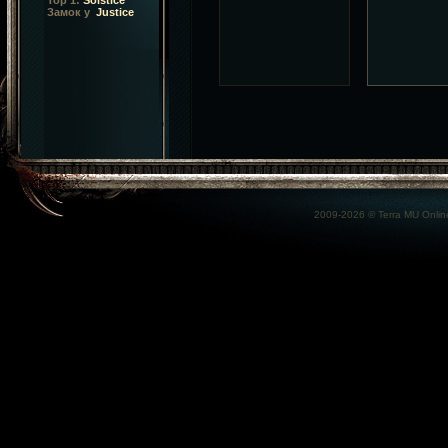
Top 1:
Solstice
Замок у
Justice
2009-2026 ©
Terra MU Onlin