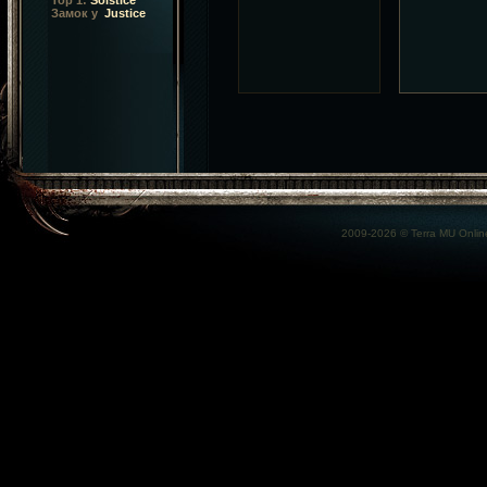
Top 1:
Solstice
Замок у
Justice
2009-2026 ©
Terra MU Onlin