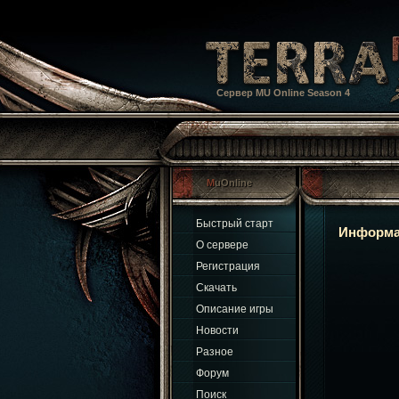
Сервер MU Online Season 4
MuOnline
Быстрый старт
Информа
О сервере
Регистрация
Скачать
Описание игры
Новости
Разное
Форум
Поиск