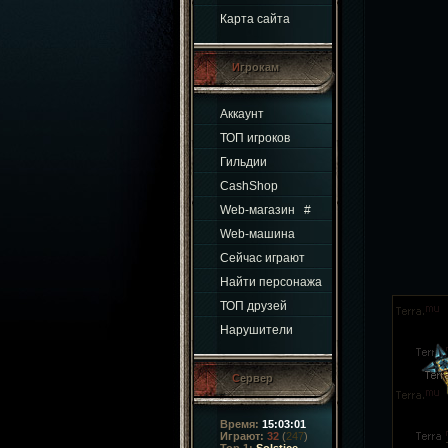
Карта сайта
Игрокам
Аккаунт
ТОП игроков
Гильдии
CashShop
Web-магазин
#
Web-машина
Сейчас играют
Найти персонажа
ТОП друзей
Нарушители
Сервер
Время:
15:03:01
Играют:
32
(
247
)