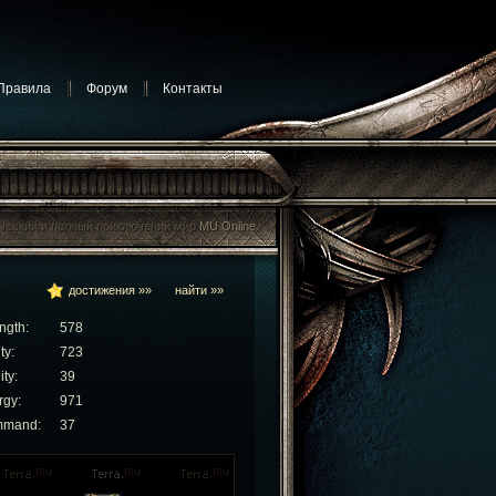
Правила
Форум
Контакты
достижения »»
найти »»
ngth:
578
ty:
723
ity:
39
rgy:
971
mand:
37