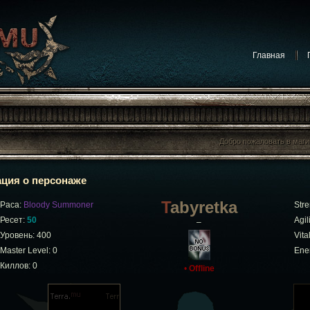
Главная
Добро пожаловать в маг
Добро пожаловать в маг
ция о персонаже
Tabyretka
Раса:
Bloody Summoner
Stre
Ресет:
50
Agili
–
Уровень: 400
Vital
Master Level: 0
Ene
Киллов: 0
•
Offline