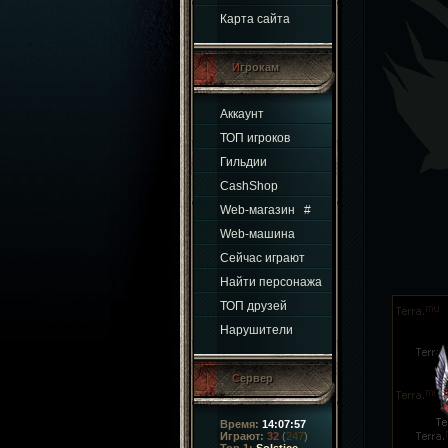
Карта сайта
Игрокам
Аккаунт
ТОП игроков
Гильдии
CashShop
Web-магазин
#
Web-машина
Сейчас играют
Найти персонажа
ТОП друзей
Нарушители
Сервер
Время:
14:07:57
Играют:
32
(
247
)