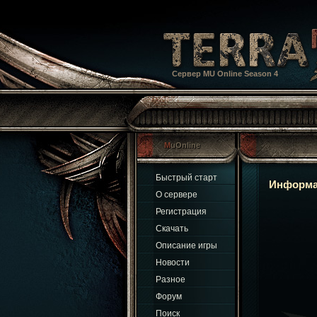
Сервер MU Online Season 4
MuOnline
Быстрый старт
Информа
О сервере
Регистрация
Скачать
Описание игры
Новости
Разное
Форум
Поиск