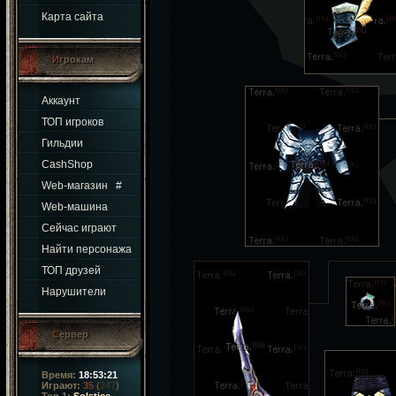
Карта сайта
Игрокам
Аккаунт
ТОП игроков
Гильдии
CashShop
Web-магазин
#
Web-машина
Сейчас играют
Найти персонажа
ТОП друзей
Нарушители
Сервер
Время:
18:53:21
Играют:
35
(
247
)