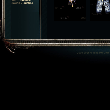
Top 1:
Solstice
Замок у
Justice
2009-2026 ©
Terra MU Onlin