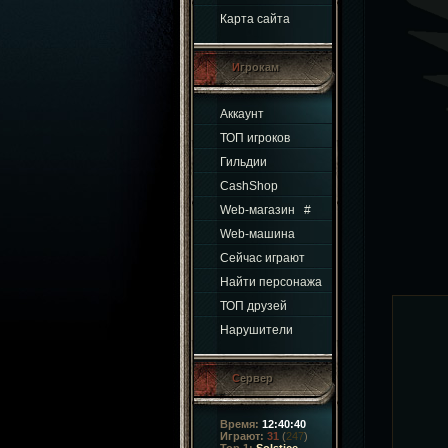
Карта сайта
Игрокам
Аккаунт
ТОП игроков
Гильдии
CashShop
Web-магазин
#
Web-машина
Сейчас играют
Найти персонажа
ТОП друзей
Нарушители
Сервер
Время:
12:40:41
Играют:
31
(
247
)