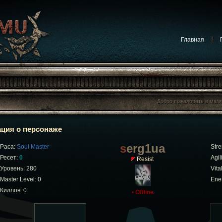
Главная
Добро пожаловать в маг
Добро пожаловать в маг
ция о персонаже
serg1ua
Раса:
Soul Master
Stre
Ресет:
0
Agili
Resist
Уровень: 280
Vital
Master Level: 0
Ene
Киллов: 0
•
Offline