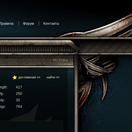
Правила
Форум
Контакты
ический и полный приключений мир
MU Online
ический и полный приключений мир MU Online
достижения »»
найти »»
ngth:
417
ty:
250
ity:
35
rgy:
764