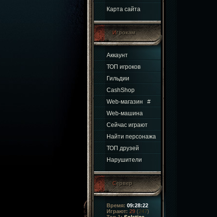
Карта сайта
Игрокам
Аккаунт
ТОП игроков
Гильдии
CashShop
Web-магазин
#
Web-машина
Сейчас играют
Найти персонажа
ТОП друзей
Нарушители
Сервер
Время:
09:28:23
Играют:
29
(
247
)