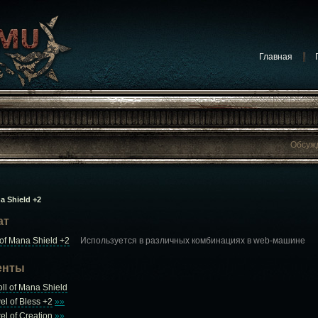
Главная
Обсуж
Обсужда
Обсуждают на форуме:
Конкурсы
Обсуждают на форуме:
Обсуждение игр
na Shield +2
Обсуждают на форуме:
Сообщения от админист
ат
Обсуждают на фор
 of Mana Shield +2
Используется в различных комбинациях в web-машине
Обсуждают на фор
Обсуж
енты
oll of Mana Shield
el of Bless +2
»»
el of Creation
»»