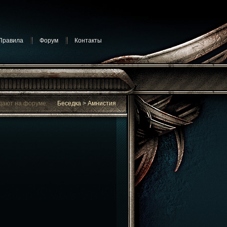
Правила
Форум
Контакты
дают на форуме:
Беседка
>
Амнистия
ют на форуме:
Предложения
>
Sleep
 и квесты
>
Награждение за достижения
ы
>
В поисках друга (не могу войти в игру)
рации
>
Технические работы на сервере
уме:
Вопросы и ответы
>
Профессии
уме:
Беседка
>
Фотоальбом сервера.
дают на форуме:
Беседка
>
Амнистия