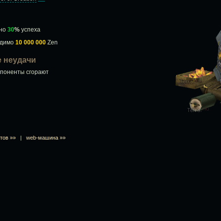
ьно
30
%
успеха
одимо
10 000 000
Zen
ае неудачи
мпоненты сгорают
тов »»
|
web-машина »»