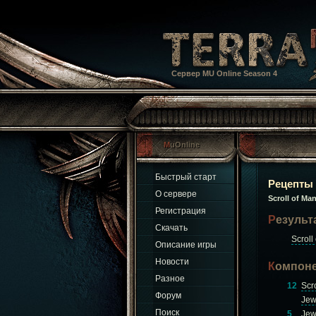
Сервер MU Online Season 4
MuOnline
Быстрый старт
Рецепты
О сервере
Scroll of Ma
Регистрация
Результ
Скачать
Scroll
Описание игры
Новости
Компон
Разное
12
Scr
Форум
Jew
Поиск
5
Jew