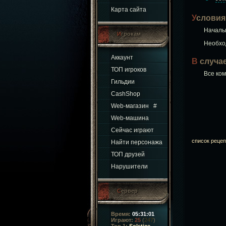
Карта сайта
Условия
Начал
Игрокам
Необх
Аккаунт
В случ
ТОП игроков
Все ко
Гильдии
CashShop
Web-магазин
#
Web-машина
Сейчас играют
список рецеп
Найти персонажа
ТОП друзей
Нарушители
Сервер
Время:
05:31:02
Играют:
25
(
247
)