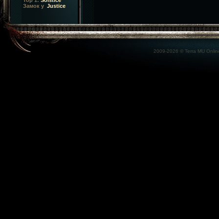
Top 1:
Solstice
Замок у
Justice
2009-2026 ©
Terra MU Onlin