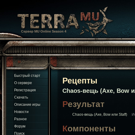
Сервер MU Online Season 4
MuOnline
Быстрый старт
Рецепты
О сервере
Chaos-вещь (Axe, Bow ил
Регистрация
Скачать
Результат
Описание игры
Новости
Chaos-вещь (Axe, Bow или Staff)
И
Разное
Компоненты
Форум
Поиск