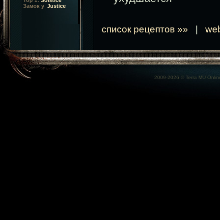
Top 1:
Solstice
Замок у
Justice
список рецептов »»
|
we
2009-2026 ©
Terra MU Onlin