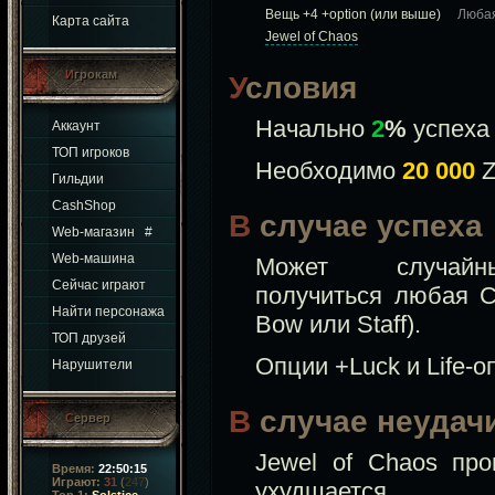
Вещь +4 +option (или выше)
Любая
Карта сайта
Jewel of Chaos
Игрокам
Условия
Начально
2
%
успеха
Аккаунт
ТОП игроков
Необходимо
20 000
Z
Гильдии
CashShop
В случае успеха
Web-магазин
#
Web-машина
Может случай
Сейчас играют
получиться любая C
Найти персонажа
Bow или Staff).
ТОП друзей
Опции +Luck и Life-
Нарушители
В случае неудач
Сервер
Jewel of Chaos пр
Время:
22:50:16
Играют:
31
(
247
)
ухудшается