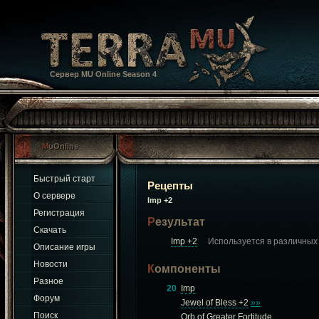
Сервер MU Online Season 4
MuOnline
Быстрый старт
Рецепты
О сервере
Imp +2
Регистрация
Результат
Скачать
Imp +2
Используется в различных
Описание игры
Новости
Компоненты
Разное
20
Imp
Форум
Jewel of Bless +2
»»
Поиск
Orb of Greater Fortitude