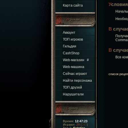
Условия
Карта сайта
Начал
Необх
Игрокам
В случа
Аккаунт
Получае
ТОП игроков
Comma
Гильдии
В случ
CashShop
Все ко
Web-магазин
#
Web-машина
Сейчас играют
список рецеп
Найти персонажа
ТОП друзей
Нарушители
Сервер
Время:
12:47:24
Играют:
29
(
247
)