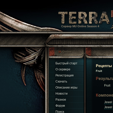
Сервер MU Online Season 4
MuOnline
Быстрый старт
Рецепты
О сервере
Fruit
Регистрация
Результ
Скачать
Fruit
Описание игры
Новости
Компон
Разное
Jewel
Форум
Jewel 
Поиск