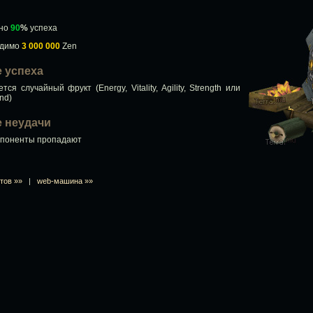
ьно
90
%
успеха
одимо
3 000 000
Zen
е успеха
тся случайный фрукт (Energy, Vitality, Agility, Strength или
nd)
ае неудачи
мпоненты пропадают
тов »»
|
web-машина »»