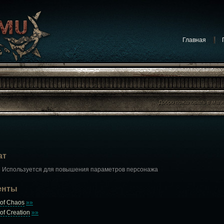
Главная
Добро пожаловать в маг
Добро пожаловать в маг
ат
Используется для повышения параметров персонажа
енты
 of Chaos
»»
of Creation
»»