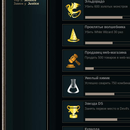
Top 1:
Solstice
Эльдорадо
Замок у
Justice
Убить 600 золотых монстров
Проклятье волшебника
Убить White Wizard 30 раз
Продавец web-магазина
Продать 500 товаров в web-м
Умелый химик
Успешно сварить 750 комбин
Звезда DS
Занять первое место в Devil's
Кувалда