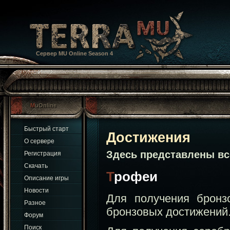
Сервер MU Online Season 4
MuOnline
Быстрый старт
Достижения
О сервере
Обс
Здесь представлены в
Регистрация
Скачать
Трофеи
Описание игры
Новости
Для получения бронз
Разное
бронзовых достижений
Форум
Поиск