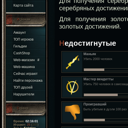
Для получения сереб
Карта сайта
серебряных достижени
Для получения золо
Игрокам
золотых достижений.
Аккаунт
ТОП игроков
Недостигнутые
Гильдии
CashShop
Маньяк
Убить 2000 человек
Web-магазин
#
Web-машина
Сейчас играют
Мастер вендетты
Найти персонажа
Убить 750 человек в самозащ
ТОП друзей
Нарушители
Проигравший
Сервер
Быть убитым в дуэли 100 раз
Время:
02:16:02
Играют:
25
(
247
)