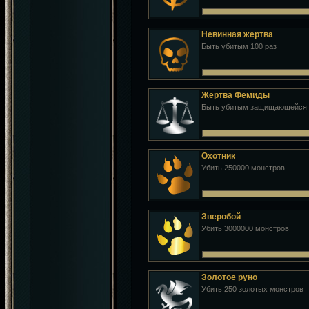
Невинная жертва
Быть убитым 100 раз
Жертва Фемиды
Быть убитым защищающейся ж
Охотник
Убить 250000 монстров
Зверобой
Убить 3000000 монстров
Золотое руно
Убить 250 золотых монстров