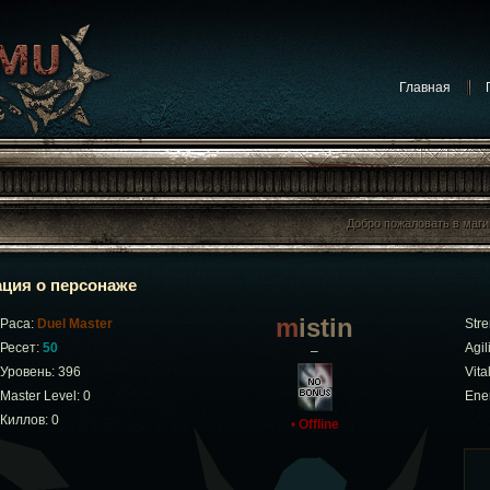
Главная
Добро пожаловать в маг
Добро пожаловать в маг
ция о персонаже
mistin
Раса:
Duel Master
Stre
Ресет:
50
Agili
–
Уровень: 396
Vital
Master Level: 0
Ene
Киллов: 0
•
Offline