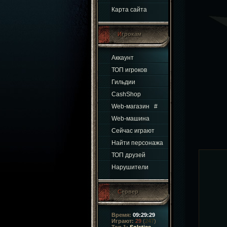
Карта сайта
Игрокам
Аккаунт
ТОП игроков
Гильдии
CashShop
Web-магазин
#
Web-машина
Сейчас играют
Найти персонажа
ТОП друзей
Нарушители
Сервер
Время:
09:29:30
Играют:
29
(
247
)