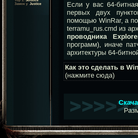
Top 1:
Solstice
Если у вас 64-битная
Замок у
Justice
первых двух пункт
помощью WinRar, а по
terramu_rus.cmd из ар
проводника Explore
программ), иначе пат
архитектуры 64-битно
Как это сделать в Wi
(нажмите сюда)
Скача
Раз