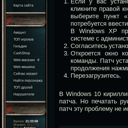
Если у вас устан
Карта сайта
кликните правой кн
выберите пункт «
Игрокам
потребуется ввести
В Windows XP про
Аккаунт
системе с админис
ТОП игроков
Согласитесь устано
Гильдии
Откроется окно к
CashShop
команды. Патч уста
Web-магазин
#
продолжения нажми
Web-машина
Сейчас играют
Перезагрузитесь.
Найти персонажа
ТОП друзей
В Windows 10 кириллиц
Нарушители
патча. Но печатать р
патч эту проблему не и
Сервер
Время:
21:33:58
Играют:
30
(
247
)