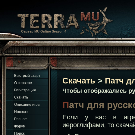
Сервер MU Online Season 4
MuOnline
Быстрый старт
Скачать
>
Патч д
О сервере
Чтобы отображались ру
Регистрация
Скачать
Патч для русс
Описание игры
Новости
Если у вас в иг
Разное
иероглифами, то скачай
Форум
Поиск