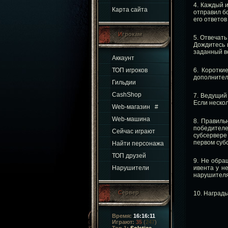
4. Каждый и
Карта сайта
отправил бо
его ответо
Игрокам
5. Отвечать
Дождитесь 
заданный в
Аккаунт
ТОП игроков
6. Коротки
дополнитель
Гильдии
CashShop
7. Ведущий 
Если неско
Web-магазин
#
Web-машина
8. Правиль
победителе
Сейчас играют
субсервере
первом суб
Найти персонажа
ТОП друзей
9. Не обра
Нарушители
ивента у н
нарушителя
Сервер
10. Награды
Время:
16:16:12
Играют:
35
(
247
)