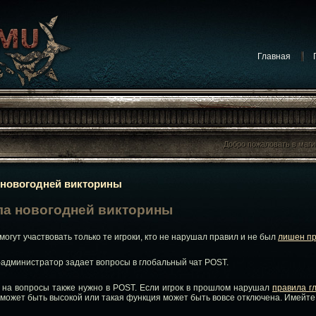
Главная
Добро пожаловать в маг
Добро пожаловать в маг
 новогодней викторины
ла новогодней викторины
 могут участвовать только те игроки, кто не нарушал правил и не был
лишен п
-администратор задает вопросы в глобальный чат POST.
ь на вопросы также нужно в POST. Если игрок в прошлом нарушал
правила г
может быть высокой или такая функция может быть вовсе отключена. Имейте э