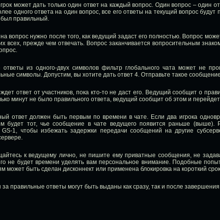
грок может дать только один ответ на каждый вопрос. Один вопрос – один отв
лее одного ответа на один вопрос, все его ответы на текущий вопрос будут
в был правильный.
 на вопрос нужно после того, как ведущий задаст его полностью. Вопрос може
их всех, прежде чем отвечать. Вопрос заканчивается вопросительным знаком
опрос.
е ответы из одного-двух символов фильтр глобального чата может не про
ные символы. Допустим, вы хотите дать ответ 4. Отправьте такое сообщение: "4
ждет ответ от участников, пока кто-то не даст его. Ведущий сообщит о прави
лько минут не было правильного ответа, ведущий сообщит об этом и перейдет
ный ответ должен быть первым по времени в чате. Если два игрока одновр
м будет тот, чье сообщение в чате ведущего появится раньше (выше). 
 GS-1, чтобы избежать задержки передачи сообщений на другие субсерв
сервере.
щайтесь к ведущему лично, не пишите ему приватные сообщения, не задава
его не будет времени уделять вам персональное внимание. Подобные попыт
м может быть сделан дисконнект или применена блокировка на короткий срок
 за правильные ответы могут быть выданы как сразу, так и после завершения