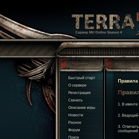
Сервер MU Online Season 4
MuOnline
Быстрый старт
Правила
О сервере
Прави
Регистрация
Скачать
1. В ивенте
Описание игры
Новости
2. Ведущий
Разное
3. Отвечат
Форум
сообщений 
Поиск