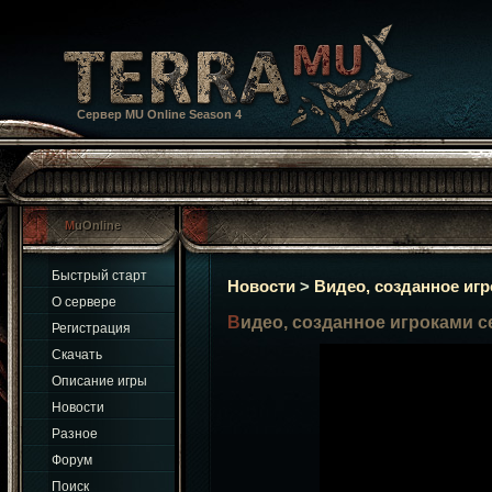
Сервер MU Online Season 4
MuOnline
Быстрый старт
Новости
>
Видео, созданное иг
О сервере
Видео, созданное игроками 
Регистрация
Скачать
Описание игры
Новости
Разное
Форум
Поиск