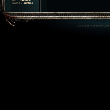
Top 1:
Solstice
Замок у
Justice
2009-2026 ©
Terra MU Onlin