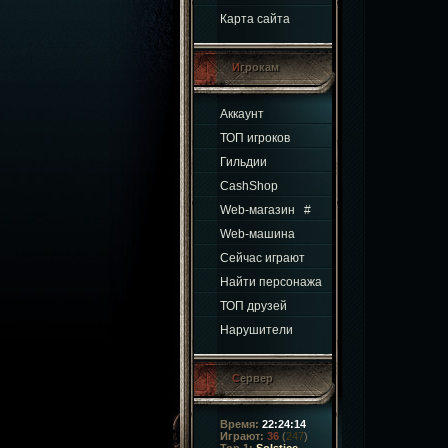
Карта сайта
Игрокам
Аккаунт
ТОП игроков
Гильдии
CashShop
Web-магазин
#
Web-машина
Сейчас играют
Найти персонажа
ТОП друзей
Нарушители
Сервер
Время:
22:24:15
Играют:
36
(
247
)