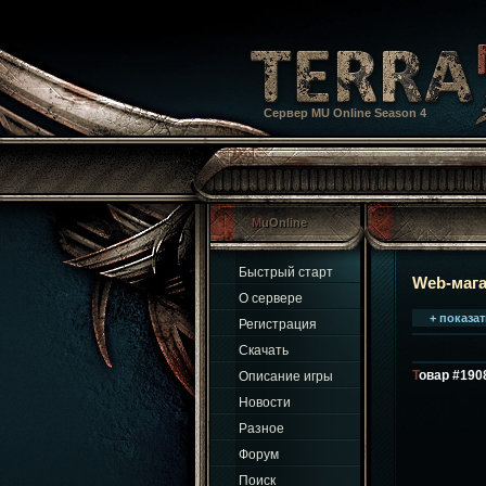
Сервер MU Online Season 4
MuOnline
Быстрый старт
Web-маг
О сервере
+ показа
Регистрация
Скачать
Товар #19
Описание игры
Новости
Разное
Форум
Поиск