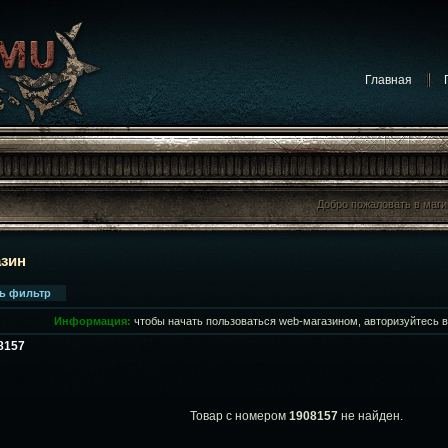
Главная
Добро пожаловать в маг
Добро пожаловать в маг
азин
ть фильтр
Информация:
чтобы начать пользоваться web-магазином, авторизуйтесь 
08157
Товар с номером
1908157
не найден.