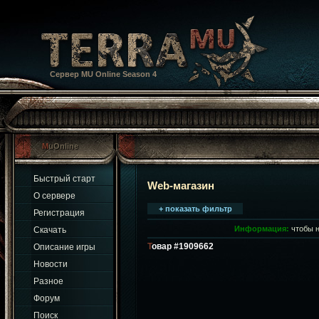
Сервер MU Online Season 4
MuOnline
Быстрый старт
Web-магазин
О сервере
+ показать фильтр
Регистрация
Информация:
чтобы н
Скачать
Товар #1909662
Описание игры
Новости
Разное
Форум
Поиск