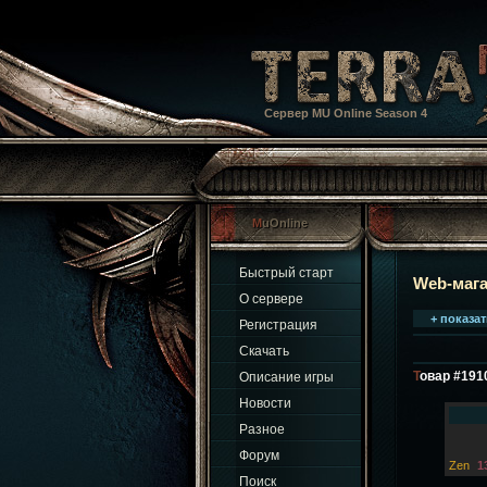
Сервер MU Online Season 4
MuOnline
Быстрый старт
Web-маг
О сервере
+ показа
Регистрация
Скачать
Товар #19
Описание игры
Новости
Разное
Форум
Zen
1
Поиск