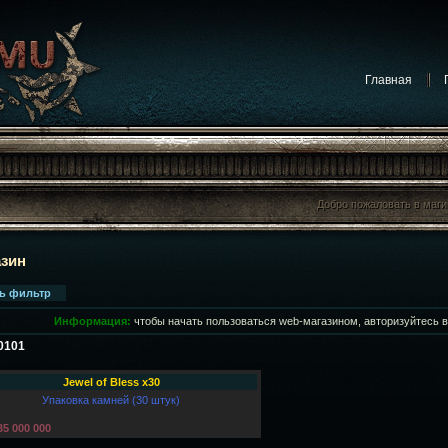
Главная
Добро пожаловать в маг
Добро пожаловать в маг
азин
ть фильтр
Информация:
чтобы начать пользоваться web-магазином, авторизуйтесь 
10101
Jewel of Bless x30
Упаковка камней (30 штук)
35 000 000