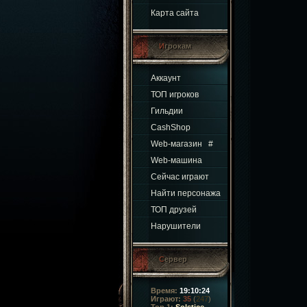
Карта сайта
Игрокам
Аккаунт
ТОП игроков
Гильдии
CashShop
Web-магазин
#
Web-машина
Сейчас играют
Найти персонажа
ТОП друзей
Нарушители
Сервер
Время:
19:10:24
Играют:
35
(
247
)