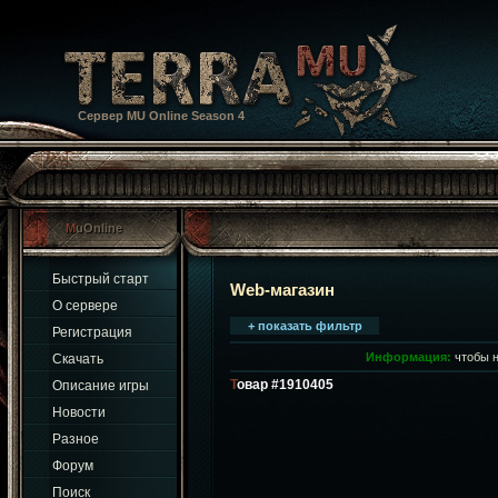
Сервер MU Online Season 4
MuOnline
Быстрый старт
Web-магазин
О сервере
+ показать фильтр
Регистрация
Информация:
чтобы н
Скачать
Товар #1910405
Описание игры
Новости
Разное
Форум
Поиск