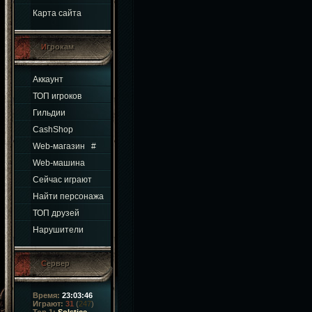
Карта сайта
Игрокам
Аккаунт
ТОП игроков
Гильдии
CashShop
Web-магазин
#
Web-машина
Сейчас играют
Найти персонажа
ТОП друзей
Нарушители
Сервер
Время:
23:03:47
Играют:
31
(
247
)