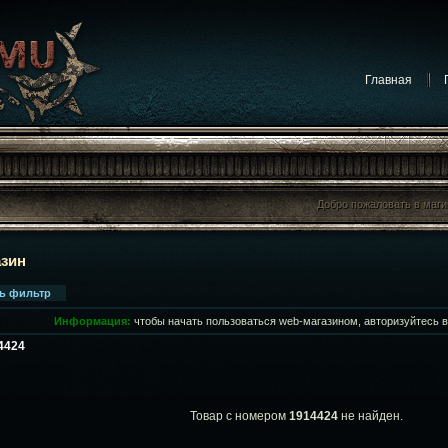
Главная
Добро пожаловать в маг
Добро пожаловать в маг
азин
ть фильтр
Информация:
чтобы начать пользоваться web-магазином, авторизуйтесь 
14424
Товар с номером
1914424
не найден.