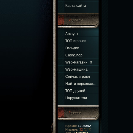
Карта сайта
Игрокам
Аккаунт
ТОП игроков
Гильдии
CashShop
Web-магазин
#
Web-машина
Сейчас играют
Найти персонажа
ТОП друзей
Нарушители
Сервер
Время:
12:36:03
Играют:
32
(
247
)