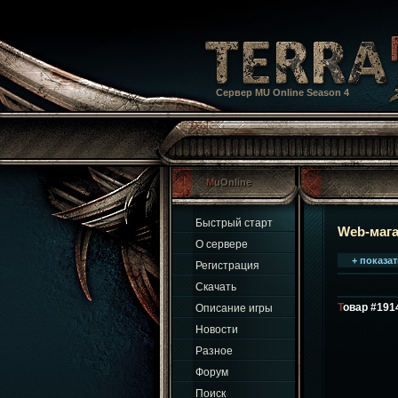
Сервер MU Online Season 4
MuOnline
Быстрый старт
Web-маг
О сервере
+ показа
Регистрация
Скачать
Товар #19
Описание игры
Новости
Разное
Форум
Поиск