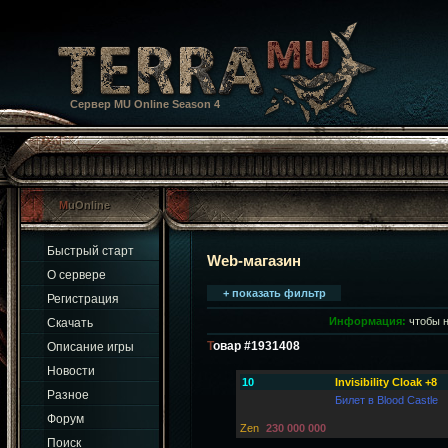
Сервер MU Online Season 4
MuOnline
Быстрый старт
Web-магазин
О сервере
+ показать фильтр
Регистрация
Информация:
чтобы н
Скачать
Товар #1931408
Описание игры
Новости
10
Invisibility Cloak +8
Разное
Билет в Blood Castle
Форум
Zen
230 000 000
Поиск