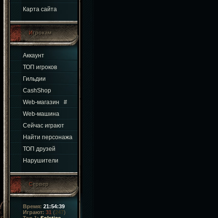
Карта сайта
Игрокам
Аккаунт
ТОП игроков
Гильдии
CashShop
Web-магазин
#
Web-машина
Сейчас играют
Найти персонажа
ТОП друзей
Нарушители
Сервер
Время:
21:54:40
Играют:
31
(
247
)