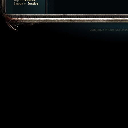
Top 1:
Solstice
Замок у
Justice
2009-2026 ©
Terra MU Onlin