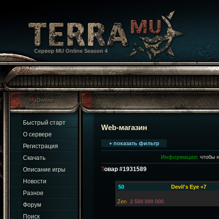
Сервер MU Online Season 4
MuOnline
Быстрый старт
Web-магазин
О сервере
+ показать фильтр
Регистрация
Информация:
чтобы н
Скачать
Товар #1931589
Описание игры
Новости
50
Devil's Eye +7
Разное
Zen
2 500 000 000
Форум
Поиск