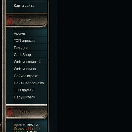
Карта сайта
Игрокам
Аккаунт
ТОП игроков
Гильдии
CashShop
Web-магазин
#
Web-машина
Сейчас играют
Найти персонажа
ТОП друзей
Нарушители
Сервер
Время:
19:59:27
Играют:
33
(
247
)