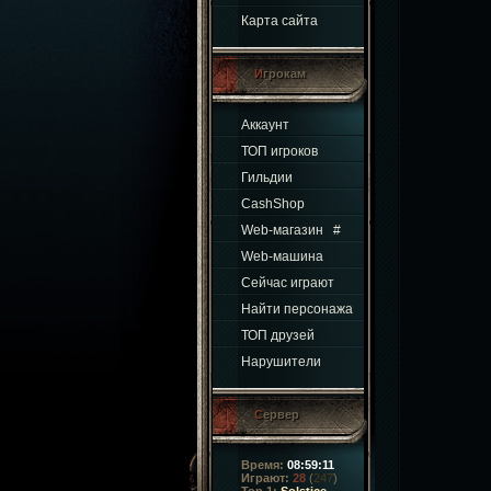
Карта сайта
Игрокам
Аккаунт
ТОП игроков
Гильдии
CashShop
Web-магазин
#
Web-машина
Сейчас играют
Найти персонажа
ТОП друзей
Нарушители
Сервер
Время:
08:59:12
Играют:
28
(
247
)