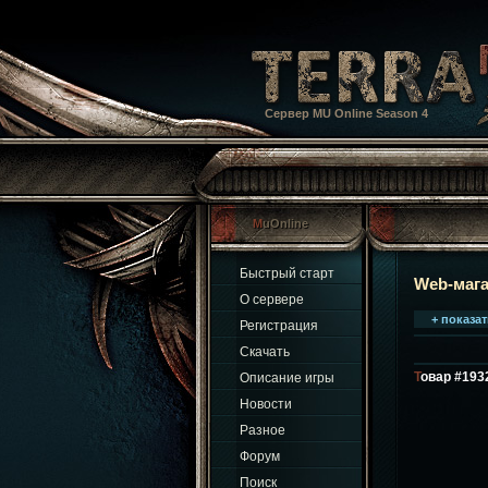
Сервер MU Online Season 4
MuOnline
Быстрый старт
Web-маг
О сервере
+ показа
Регистрация
Скачать
Товар #19
Описание игры
Новости
Разное
Форум
Поиск