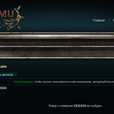
Главная
Добро пожаловать в маг
Добро пожаловать в маг
азин
ть фильтр
Информация:
чтобы начать пользоваться web-магазином, авторизуйтесь 
32434
Товар с номером
1932434
не найден.