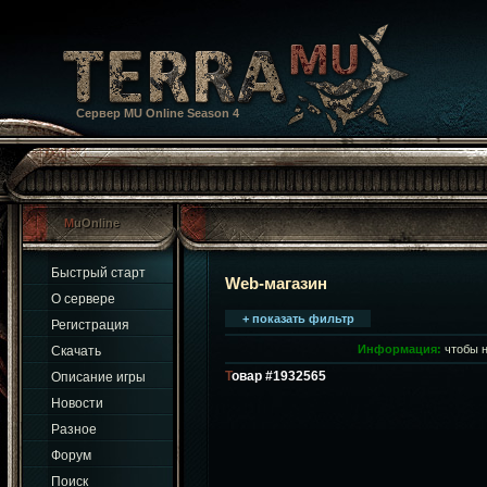
Сервер MU Online Season 4
MuOnline
Быстрый старт
Web-магазин
О сервере
+ показать фильтр
Регистрация
Информация:
чтобы н
Скачать
Товар #1932565
Описание игры
Новости
Разное
Форум
Поиск