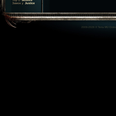
Top 1:
Solstice
Замок у
Justice
2009-2026 ©
Terra MU Onlin